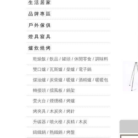
生 活 居 家
品 牌 專 區
戶 外 傢 俱
燈 具 寢 具
爐 炊 燒 烤
乾燥飯 / 飲品 / 罐頭 / 休閒零食 / 調味料
雙口爐 / 瓦斯爐 / 柴爐 / 電子鍋
煤油爐 / 炭柴爐 / 暖爐 / 酒精爐 / 暖暖包
轉接頭 / 擋風板 / 鍋架
焚火台 / 煙燻桶 / 烤爐
烤夾具 / 木炭夾 / 烤針
升碳器 / 噴火槍 / 炭精 / 木炭
鑄鐵鍋 / 熟鐵鍋 / 烤盤