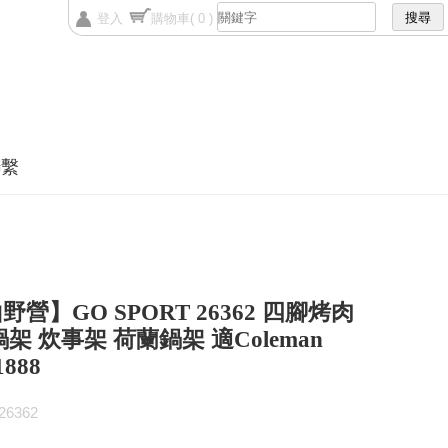
登入
購物車
( 0 )
聯繫
野營】GO SPORT 26362 四腳烤肉
鍋架 炊事架 荷蘭鍋架 適Coleman
1888
6362