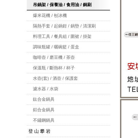
吊鍋架 / 保養油 / 食用油 / 銅刷
爆米花機 / 刨冰機
隔熱手套 / 起鍋鉗 / 鍋墊 / 清潔刷
料理工具 / 餐具組 / 圍裙 / 掛架
調味瓶罐 / 曬碗籃 / 蛋盒
咖啡壺 / 磨豆機 / 茶壺
保溫瓶 / 斷熱杯 / 杯子
水壺(套) / 酒壺 / 保護套
濾水器 / 水袋
鈦合金鍋具
鋁合金鍋具
不鏽鋼鍋具
登 山 攀 岩