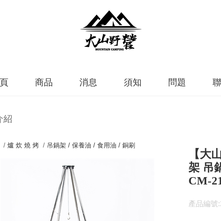
頁
商品
消息
須知
問題
介紹
 /
爐 炊 燒 烤
/
吊鍋架 / 保養油 / 食用油 / 銅刷
【大山
架 吊
CM-2
產品編號:2