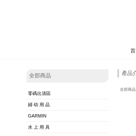
首
產品
全部商品
全部商品
零碼出清區
婦 幼 用 品
GARMIN
水 上 用 具