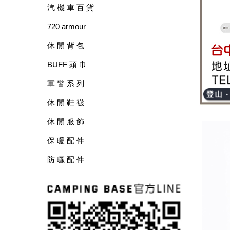
汽 機 車 百 貨
720 armour
休 閒 背 包
BUFF 頭 巾
軍 警 系 列
休 閒 鞋 襪
休 閒 服 飾
保 暖 配 件
防 曬 配 件