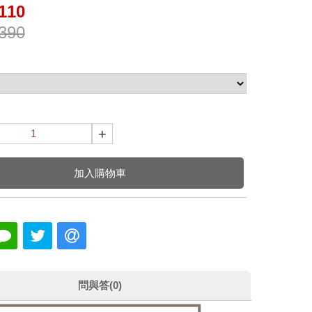
110
390
+
加入購物車
問與答(0)