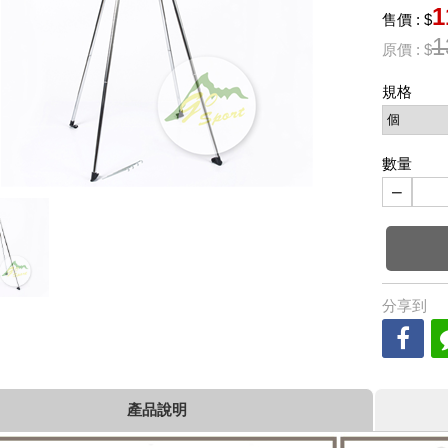
1
售價 : $
1
原價 : $
規格
數量
−
分享到
產品說明