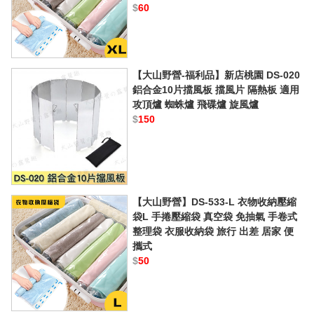
$
60
【大山野營-福利品】新店桃園 DS-020
鋁合金10片擋風板 擋風片 隔熱板 適用
攻頂爐 蜘蛛爐 飛碟爐 旋風爐
$
150
【大山野營】DS-533-L 衣物收納壓縮
袋L 手捲壓縮袋 真空袋 免抽氣 手卷式
整理袋 衣服收納袋 旅行 出差 居家 便
攜式
$
50