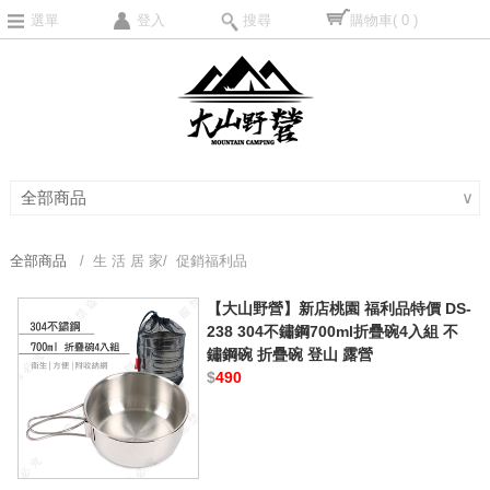
選單
登入
搜尋
購物車
( 0 )
全部商品
∨
全部商品
/ 生 活 居 家/ 促銷福利品
【大山野營】新店桃園 福利品特價 DS-
238 304不鏽鋼700ml折疊碗4入組 不
鏽鋼碗 折疊碗 登山 露營
$
490