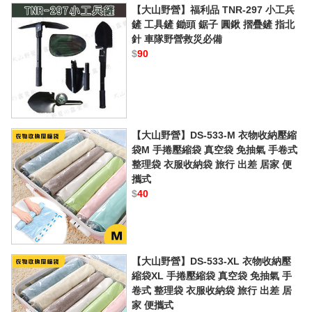
【大山野營】福利品 TNR-297 小工兵
鏟 工具鏟 鋤頭 鋸子 圓鍬 摺疊鏟 指北
針 車隊野營救災必備
$
90
【大山野營】DS-533-M 衣物收納壓縮
袋M 手捲壓縮袋 真空袋 免抽氣 手卷式
整理袋 衣服收納袋 旅行 出差 居家 便
攜式
$
40
【大山野營】DS-533-XL 衣物收納壓
縮袋XL 手捲壓縮袋 真空袋 免抽氣 手
卷式 整理袋 衣服收納袋 旅行 出差 居
家 便攜式