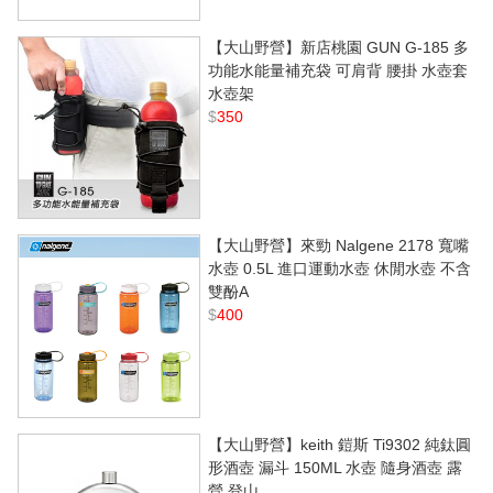
【大山野營】新店桃園 GUN G-185 多
功能水能量補充袋 可肩背 腰掛 水壺套
水壺架
$
350
【大山野營】來勁 Nalgene 2178 寬嘴
水壺 0.5L 進口運動水壺 休閒水壺 不含
雙酚A
$
400
【大山野營】keith 鎧斯 Ti9302 純鈦圓
形酒壺 漏斗 150ML 水壺 隨身酒壺 露
營 登山