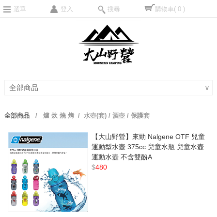
選單
登入
搜尋
購物車
( 0 )
全部商品
∨
全部商品
/
爐 炊 燒 烤
/ 水壺(套) / 酒壺 / 保護套
【大山野營】來勁 Nalgene OTF 兒童
運動型水壺 375cc 兒童水瓶 兒童水壺
運動水壺 不含雙酚A
$
480