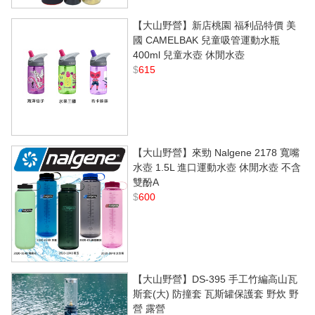
【大山野營】新店桃園 福利品特價 美
國 CAMELBAK 兒童吸管運動水瓶
400ml 兒童水壺 休閒水壺
$
615
【大山野營】來勁 Nalgene 2178 寬嘴
水壺 1.5L 進口運動水壺 休閒水壺 不含
雙酚A
$
600
【大山野營】DS-395 手工竹編高山瓦
斯套(大) 防撞套 瓦斯罐保護套 野炊 野
營 露營