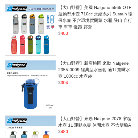
【大山野營】美國 Nalgene 5565 OTF
運動型水壺 710cc 永續系列 Sustain 環
保水壺 不含環境賀爾蒙 水瓶 登山 自行
車 單車 慢跑 露營
$
480
【大山野營】新店桃園 來勁 Nalgene
2355-0009 經典型水壺套 適1L寬嘴水
壺 1000cc 水壺袋
$
304
【大山野營】來勁 Nalgene 2078 窄嘴
水壺 1L 運動水壺 休閒水壺 不含雙酚A
$
480