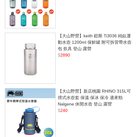
【大山野營】keith 鎧斯 Ti3036 純鈦運
動水壺 1200ml 保鮮罐 附可拆背帶水壺
包 炊具 登山 露營
$
2890
【大山野營】新店桃園 RHINO 315L可
揹式水壺套 保溫 保冰 保冷 適來勁
Nalgene 休閒水壺 登山 露營
$
240