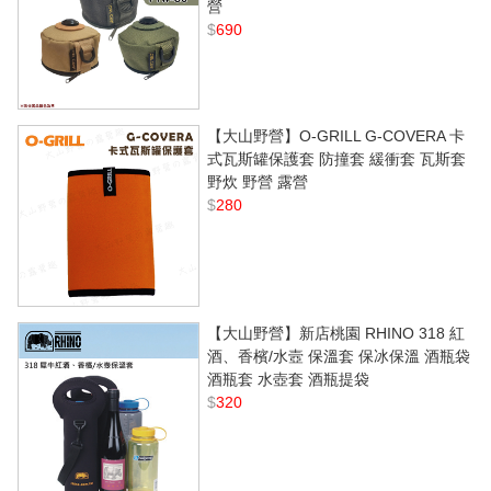
營
$
690
【大山野營】O-GRILL G-COVERA 卡
式瓦斯罐保護套 防撞套 緩衝套 瓦斯套
野炊 野營 露營
$
280
【大山野營】新店桃園 RHINO 318 紅
酒、香檳/水壼 保溫套 保冰保溫 酒瓶袋
酒瓶套 水壺套 酒瓶提袋
$
320