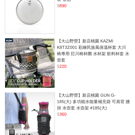
$
890
【大山野營】新店桃園 KAZMI
K8T3Z001 彩繪民族風保溫杯套 大川
椅專用 巨川椅杯圈 水杯架 飲料杯套 水
壺套
$
220
【大山野營】新店桃園 GUN G-
185(大) 多功能水能量補充袋 可肩背 腰
掛 水壺套 水壺架 #185(大)
$
360