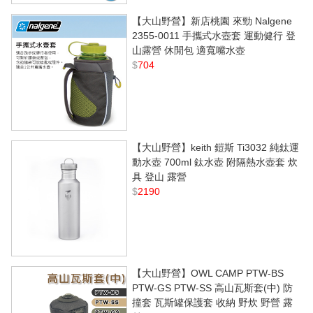
【大山野營】新店桃園 來勁 Nalgene
2355-0011 手攜式水壺套 運動健行 登
山露營 休閒包 適寬嘴水壺
$
704
【大山野營】keith 鎧斯 Ti3032 純鈦運
動水壺 700ml 鈦水壺 附隔熱水壺套 炊
具 登山 露營
$
2190
【大山野營】OWL CAMP PTW-BS
PTW-GS PTW-SS 高山瓦斯套(中) 防
撞套 瓦斯罐保護套 收納 野炊 野營 露