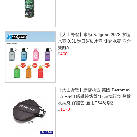
【大山野營】來勁 Nalgene 2078 窄嘴
水壺 0.5L 進口運動水壺 休閒水壺 不含
雙酚A
$
400
【大山野營】新店桃園 德國 Petromax
TA-FS48 鍛鐵燒烤盤48cm攜行袋 烤盤
收納袋 保護套 適用FS48烤盤
$
1170