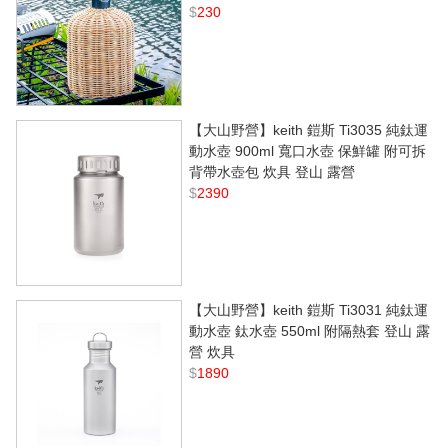
$
230
【大山野營】keith 鎧斯 Ti3035 純鈦運
動水壺 900ml 寬口水壺 保鮮罐 附可拆
背帶水壺包 炊具 登山 露營
$
2390
【大山野營】keith 鎧斯 Ti3031 純鈦運
動水壺 鈦水壺 550ml 附隔熱套 登山 露
營 炊具
$
1890