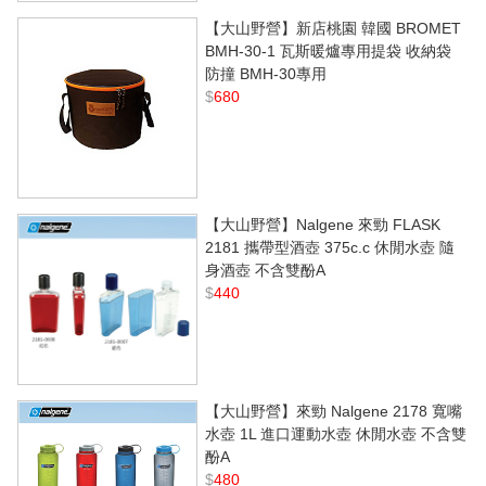
【大山野營】新店桃園 韓國 BROMET
BMH-30-1 瓦斯暖爐專用提袋 收納袋
防撞 BMH-30專用
$
680
【大山野營】Nalgene 來勁 FLASK
2181 攜帶型酒壺 375c.c 休閒水壺 隨
身酒壺 不含雙酚A
$
440
【大山野營】來勁 Nalgene 2178 寬嘴
水壺 1L 進口運動水壺 休閒水壺 不含雙
酚A
$
480