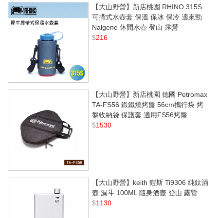
【大山野營】新店桃園 RHINO 315S
可揹式水壺套 保溫 保冰 保冷 適來勁
Nalgene 休閒水壺 登山 露營
$
216
【大山野營】新店桃園 德國 Petromax
TA-FS56 鍛鐵燒烤盤 56cm攜行袋 烤
盤收納袋 保護套 適用FS56烤盤
$
1530
【大山野營】keith 鎧斯 Ti9306 純鈦酒
壺 漏斗 100ML 隨身酒壺 登山 露營
$
1130