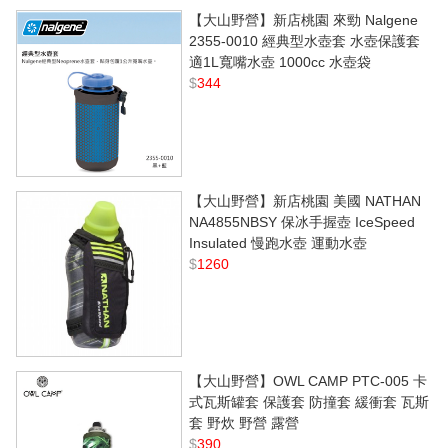
【大山野營】新店桃園 來勁 Nalgene
2355-0010 經典型水壺套 水壺保護套
適1L寬嘴水壺 1000cc 水壺袋
$
344
【大山野營】新店桃園 美國 NATHAN
NA4855NBSY 保冰手握壺 IceSpeed
Insulated 慢跑水壺 運動水壺
$
1260
【大山野營】OWL CAMP PTC-005 卡
式瓦斯罐套 保護套 防撞套 緩衝套 瓦斯
套 野炊 野營 露營
$
390