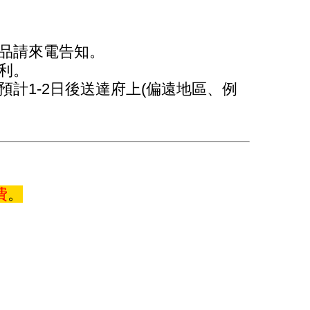
品請來電告知。
利。
計1-2日後送達府上(偏遠地區、例
費
。