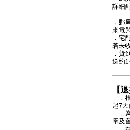
詳細
．郵
來電
．宅
若未
．貨
送約
【退
．根
起7
．為
電及
．在