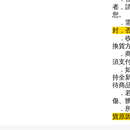
者，
您。
．需
封，
．收
換貨
．商
須支
．如
持全
待商
．若
傷、
．所
貨原