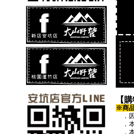
【購
※商
．因
．本
．本