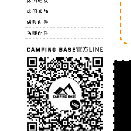
休 閒 鞋 襪
休 閒 服 飾
保 暖 配 件
防 曬 配 件