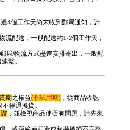
超過4個工作天尚末收到郵局通知，請
流配送，一般配送約1-2個工作天，
郵局/物流方式盡速安排寄出，一般配
服連繫。
賞期
之權益
(非試用期)
，從商品收訖
成不得退換貨。
留證
，並檢視商品使否有問題，請先來
傷、或運輸過程造成包裝破損不完整