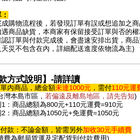
單：
成購物流程後，若發現訂單有誤或想追加之商
遇商品缺貨，本商家有保留接受訂單與否的權
認訂單與付款完成後，會盡速安排出貨，商品預
及天災不包含在內，詳細配送進度依物流為主)
款方式說明】-請詳讀
訂單內商品，總金額
未達1000元
，需付
110元運
台灣本島市區，
若偏遠及離島地區，請先告知
)
1：商品總額為800元+110元運費=910元
2：商品總額為1050元+免運費=1050元
貨到付款：不論金額，皆需另外
加收30元手續費
手續費為郵局貨運及宅配貨到付款費用)