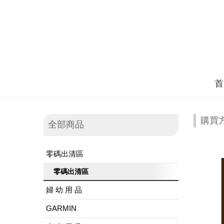
首
購買
全部商品
零碼出清區
零碼出清區
婦 幼 用 品
GARMIN