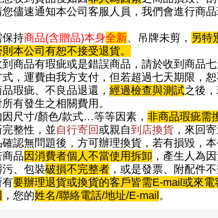
請您儘速通知本公司客服人員，我們會進行商品
保持
商品(含贈品)本身
全新
、吊牌未剪，
另特
否則本公司有恕不接受退貨。
到商品有瑕疵或是錯誤商品，請於收到商品七
方式，運費由我方支付，但若超過七天期限，恕
品瑕疵、不良品退還，
經過檢查與測試
之後，
付所有發生之相關費用。
因尺寸/顏色/款式…等等因素，
非商品瑕疵需
新完整性，並
自行寄回
或親自
到店換貨
，來回寄
品確認無問題後，方可辦理換貨，若有損毀，本
商品
因消費者個人不當使用拆卸
，產生人為因
髒污、包裝
破損不完整者
，或是發票、附配件不
有
要辦理退貨或換貨的客戶皆需E-mail或來
因
，您的
姓名/聯絡電話/地址/E-mail
。