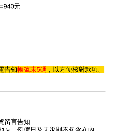
940元
電告知
帳號末5碼
，以方便核對款項。
貨留言告知
地區，例假日及天災則不包含在內，