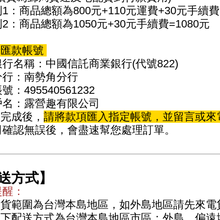
1：商品總額為800元+110元運費+30元手續費=
2：商品總額為1050元+30元手續費=1080元
行匯款帳號
名稱：中國信託商業銀行(代號822)
行：南勢角分行
：495540561232
名：露營趣有限公司
單完成後，
請將款項匯入指定帳號，並留言或來
司確認無誤後，會盡速幫您處理訂單。
送方式】
提醒：
送貨範圍為台灣本島地區，如外島地區請先來電
以下配送方式為台灣本島地區市區；外島、偏遠