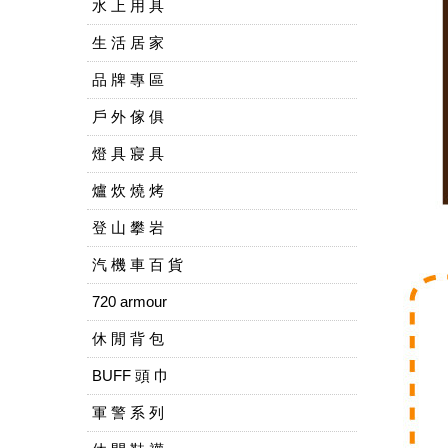
水 上 用 具
生 活 居 家
品 牌 專 區
戶 外 傢 俱
燈 具 寢 具
爐 炊 燒 烤
登 山 攀 岩
汽 機 車 百 貨
720 armour
休 閒 背 包
BUFF 頭 巾
軍 警 系 列