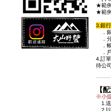
★範例
★範例
3.銀
．銀行
．分
．帳號
．戶
4.訂
待公
【配
※小
1.
2.