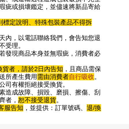
瑕疵或損壞鑑定，並儘速將新品寄給
別標定說明、特殊包裝產品不得拆
天內，以電話聯絡我們，會告知您退
不受理。
若發現商品本身並無瑕疵，消費者必
換貨者，請於2日內告知
，且商品需保
送所產生費用
需由消費者
自行吸收
。
公司有權拒絕接受換貨。
素造成故障、損毀、磨損、擦傷、刮
齊者，
恕不接受退貨
。
電客服告知
，並提供：訂單號碼、
退/換