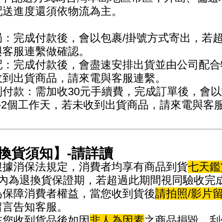
配送進度還須依物流為主。
局：完成付款後，會以包裹/掛號方式寄出，若
與客服連繫做確認。
配：完成付款後，會盡速安排出貨並由公司配合物
收到出貨商品，請來電與客服連繫。
到付款：需加收30元手續費，完成訂單後，會以
1-2個工作天，若未收到出貨商品，請來電與客
換貨須知】-請詳讀
據消保法規定，消費者均享有商品到貨
七天鑑
天內為退換貨保證期，若超過此期間視同驗收完
保障消費者權益，當您收到貨後
請拍照/影片
留言告知客服。
您收到貨品後如因
非人為因素
之商品損毀、刮