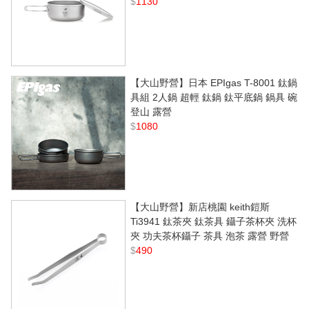
$
1130
【大山野營】日本 EPIgas T-8001 鈦鍋
具組 2人鍋 超輕 鈦鍋 鈦平底鍋 鍋具 碗
登山 露營
$
1080
【大山野營】新店桃園 keith鎧斯
Ti3941 鈦茶夾 鈦茶具 鑷子茶杯夾 洗杯
夾 功夫茶杯鑷子 茶具 泡茶 露營 野營
$
490