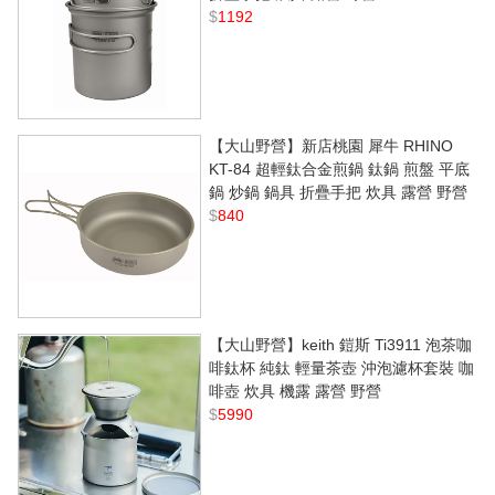
$
1192
【大山野營】新店桃園 犀牛 RHINO
KT-84 超輕鈦合金煎鍋 鈦鍋 煎盤 平底
鍋 炒鍋 鍋具 折疊手把 炊具 露營 野營
$
840
【大山野營】keith 鎧斯 Ti3911 泡茶咖
啡鈦杯 純鈦 輕量茶壺 沖泡濾杯套裝 咖
啡壺 炊具 機露 露營 野營
$
5990