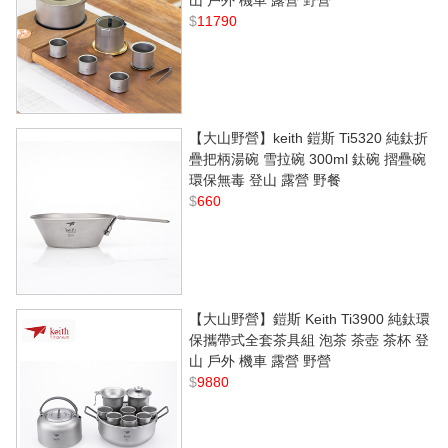
$
11790
【大山野營】keith 鎧斯 Ti5320 純鈦折
疊把柄湯碗 雪拉碗 300ml 鈦碗 摺疊碗
環保無毒 登山 露營 野餐
$
660
【大山野營】鎧斯 Keith Ti3900 純鈦環
保攜帶式全套茶具組 泡茶 茶壺 茶杯 登
山 戶外 機車 露營 野營
$
9880