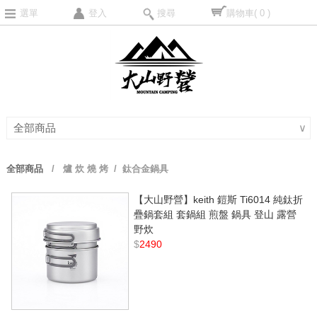
選單
登入
搜尋
購物車
( 0 )
全部商品
∨
全部商品
/
爐 炊 燒 烤
/ 鈦合金鍋具
【大山野營】keith 鎧斯 Ti6014 純鈦折
疊鍋套組 套鍋組 煎盤 鍋具 登山 露營
野炊
$
2490