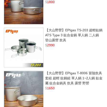
$
1800
【大山野營】EPIgas TS-203 超輕鈦鍋
ATS Type 3 鈦合金鍋 單人鍋 二人鍋
登山露營 炊具
$
2990
【大山野營】EPIgas T-8006 冒險炊具
套組 超輕 鈦鍋組 單人鍋 1~2人鍋 鈦金
屬 鈦合金鍋具 炊具 露營 野營
$
1650