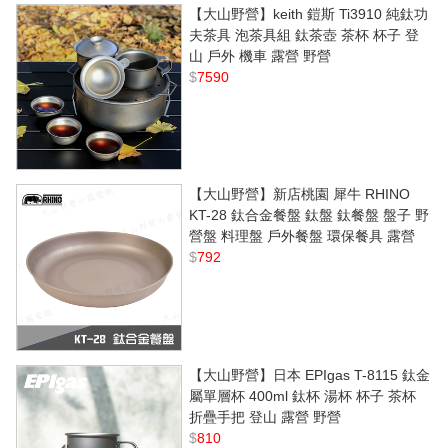
【大山野營】keith 鎧斯 Ti3910 純鈦功
夫茶具 泡茶具組 鈦茶壺 茶杯 杯子 登
山 戶外 機車 露營 野營
$
7590
【大山野營】新店桃園 犀牛 RHINO
KT-28 鈦合金餐盤 鈦盤 鈦餐盤 盤子 野
營盤 料理盤 戶外餐盤 環保餐具 露營
$
792
【大山野營】日本 EPIgas T-8115 鈦金
屬單層杯 400ml 鈦杯 湯杯 杯子 茶杯
折疊手把 登山 露營 野營
$
810