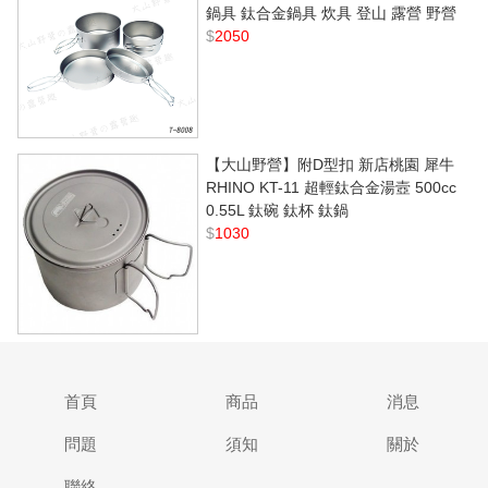
鍋具 鈦合金鍋具 炊具 登山 露營 野營
$
2050
【大山野營】附D型扣 新店桃園 犀牛
RHINO KT-11 超輕鈦合金湯壼 500cc
0.55L 鈦碗 鈦杯 鈦鍋
$
1030
首頁
商品
消息
問題
須知
關於
聯絡