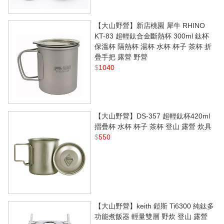
【大山野營】新店桃園 犀牛 RHINO
KT-83 超輕鈦合金斷熱杯 300ml 鈦杯
保溫杯 隔熱杯 湯杯 水杯 杯子 茶杯 折
疊手把 露營 野營
$
1040
【大山野營】DS-357 超輕鈦杯420ml
摺疊杯 水杯 杯子 茶杯 登山 露營 炊具
$
550
【大山野營】keith 鎧斯 Ti6300 純鈦多
功能煮飯器 輕量雙層 野炊 登山 露營