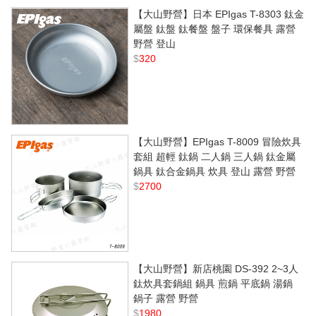
【大山野營】日本 EPIgas T-8303 鈦金
屬盤 鈦盤 鈦餐盤 盤子 環保餐具 露營
野營 登山
$
320
【大山野營】EPIgas T-8009 冒險炊具
套組 超輕 鈦鍋 二人鍋 三人鍋 鈦金屬
鍋具 鈦合金鍋具 炊具 登山 露營 野營
$
2700
【大山野營】新店桃園 DS-392 2~3人
鈦炊具套鍋組 鍋具 煎鍋 平底鍋 湯鍋
鍋子 露營 野營
$
1980