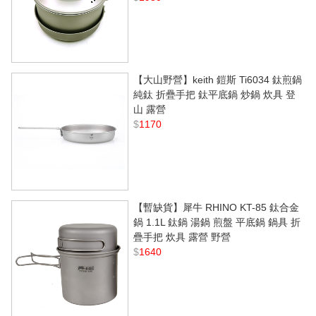
【大山野營】keith 鎧斯 Ti6034 鈦煎鍋
純鈦 折疊手把 鈦平底鍋 炒鍋 炊具 登
山 露營
$
1170
【暫缺貨】犀牛 RHINO KT-85 鈦合金
鍋 1.1L 鈦鍋 湯鍋 煎盤 平底鍋 鍋具 折
疊手把 炊具 露營 野營
$
1640