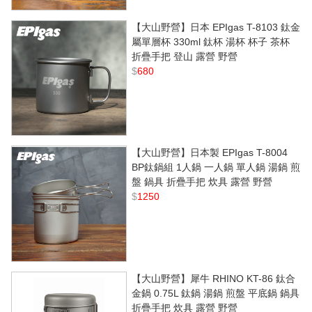
【大山野營】日本 EPIgas T-8103 鈦金
屬單層杯 330ml 鈦杯 湯杯 杯子 茶杯
折疊手把 登山 露營 野營
$
680
【大山野營】日本製 EPIgas T-8004
BP鈦鍋組 1人鍋 一人鍋 單人鍋 湯鍋 煎
盤 鍋具 折疊手把 炊具 露營 野營
$
1250
【大山野營】犀牛 RHINO KT-86 鈦合
金鍋 0.75L 鈦鍋 湯鍋 煎盤 平底鍋 鍋具
折疊手把 炊具 露營 野營