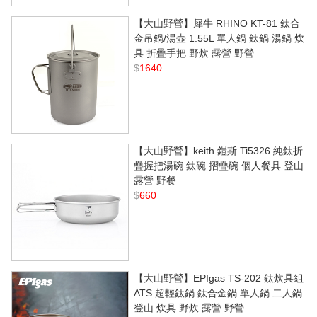
【大山野營】犀牛 RHINO KT-81 鈦合
金吊鍋/湯壺 1.55L 單人鍋 鈦鍋 湯鍋 炊
具 折疊手把 野炊 露營 野營
$
1640
【大山野營】keith 鎧斯 Ti5326 純鈦折
疊握把湯碗 鈦碗 摺疊碗 個人餐具 登山
露營 野餐
$
660
【大山野營】EPIgas TS-202 鈦炊具組
ATS 超輕鈦鍋 鈦合金鍋 單人鍋 二人鍋
登山 炊具 野炊 露營 野營