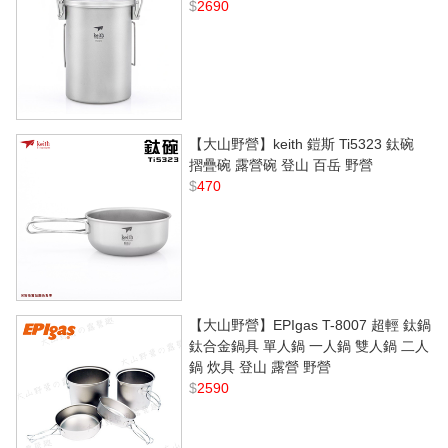
$
2690
【大山野營】keith 鎧斯 Ti5323 鈦碗
摺疊碗 露營碗 登山 百岳 野營
$
470
【大山野營】EPIgas T-8007 超輕 鈦鍋
鈦合金鍋具 單人鍋 一人鍋 雙人鍋 二人
鍋 炊具 登山 露營 野營
$
2590