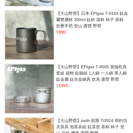
【大山野營】日本 EPIgas T-8104 鈦金
屬雙層杯 300ml 鈦杯 湯杯 杯子 茶杯
折疊手把 登山 露營 野營
$
990
【大山野營】EPIgas T-8005 冒險炊具
套組 超輕 鈦鍋組 1人鍋 一人鍋 單人鍋
鈦金屬 鈦合金鍋具 炊具 露營 野營
$
1350
【大山野營】keith 鎧斯 Ti3924 簡約功
夫茶具 泡茶具組 鈦茶壺 茶杯 杯子 登
山 戶外 機車 露營 野營