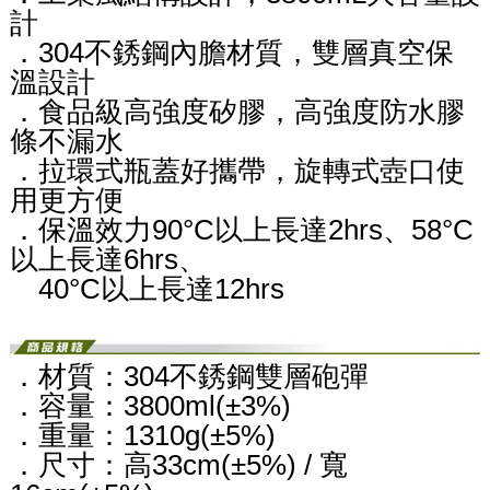
計
．304不銹鋼內膽材質，雙層真空保
溫設計
．食品級高強度矽膠，高強度防水膠
條不漏水
．拉環式瓶蓋好攜帶，旋轉式壺口使
用更方便
．保溫效力90°C以上長達2hrs、58°C
以上長達6hrs、
40°C以上長達12hrs
．材質：304不銹鋼雙層砲彈
．容量：3800ml(±3%)
．重量：1310g(±5%)
．尺寸：高33cm(±5%) / 寬