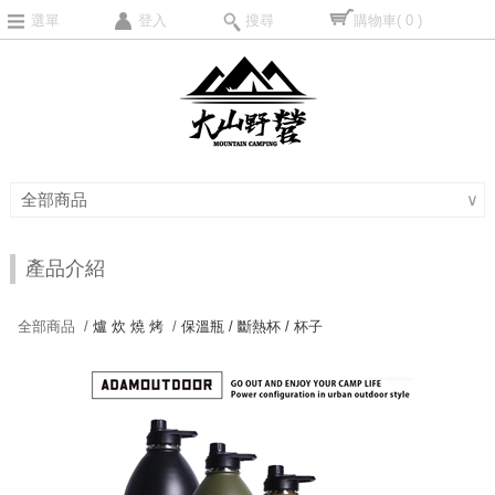
選單
登入
搜尋
購物車
( 0 )
全部商品
∨
產品介紹
全部商品 /
爐 炊 燒 烤
/
保溫瓶 / 斷熱杯 / 杯子