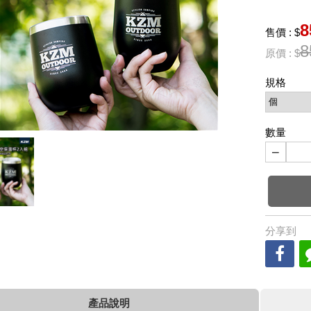
8
售價 : $
8
原價 : $
規格
數量
−
分享到
產品說明