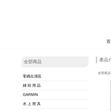
首
產品
全部商品
全部商品
零碼出清區
婦 幼 用 品
GARMIN
水 上 用 具