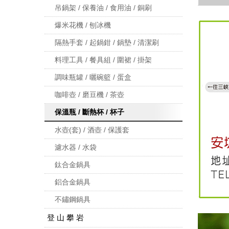
吊鍋架 / 保養油 / 食用油 / 銅刷
爆米花機 / 刨冰機
隔熱手套 / 起鍋鉗 / 鍋墊 / 清潔刷
料理工具 / 餐具組 / 圍裙 / 掛架
調味瓶罐 / 曬碗籃 / 蛋盒
咖啡壺 / 磨豆機 / 茶壺
保溫瓶 / 斷熱杯 / 杯子
水壺(套) / 酒壺 / 保護套
濾水器 / 水袋
鈦合金鍋具
鋁合金鍋具
不鏽鋼鍋具
登 山 攀 岩