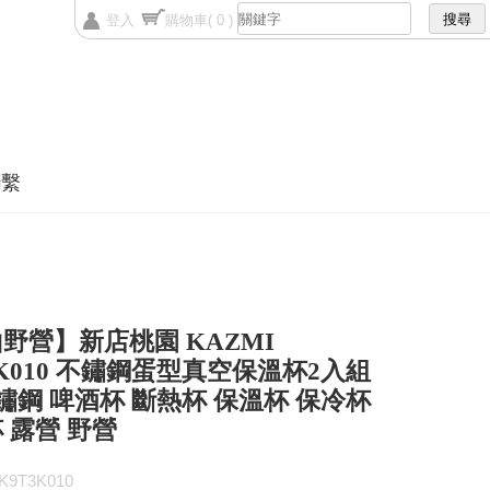
登入
購物車
( 0 )
聯繫
野營】新店桃園 KAZMI
3K010 不鏽鋼蛋型真空保溫杯2入組
不鏽鋼 啤酒杯 斷熱杯 保溫杯 保冷杯
 露營 野營
9T3K010