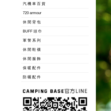
汽 機 車 百 貨
720 armour
休 閒 背 包
BUFF 頭 巾
軍 警 系 列
休 閒 鞋 襪
休 閒 服 飾
保 暖 配 件
防 曬 配 件