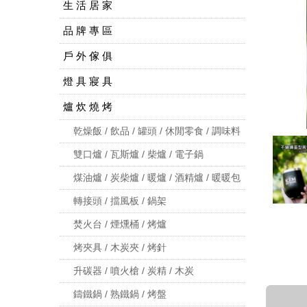
生 活 居 家
品 牌 專 區
戶 外 傢 俱
燈 具 寢 具
爐 炊 燒 烤
乾燥飯 / 飲品 / 罐頭 / 休閒零食 / 調味料
雙口爐 / 瓦斯爐 / 柴爐 / 電子鍋
煤油爐 / 炭柴爐 / 暖爐 / 酒精爐 / 暖暖包
轉接頭 / 擋風板 / 鍋架
焚火台 / 煙燻桶 / 烤爐
烤夾具 / 木炭夾 / 烤針
升碳器 / 噴火槍 / 炭精 / 木炭
鑄鐵鍋 / 熟鐵鍋 / 烤盤