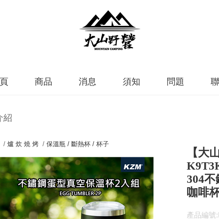
頁
商品
消息
須知
問題
介紹
 /
爐 炊 燒 烤
/
保溫瓶 / 斷熱杯 / 杯子
【大山
K9T
304
咖啡杯
產品編號:K