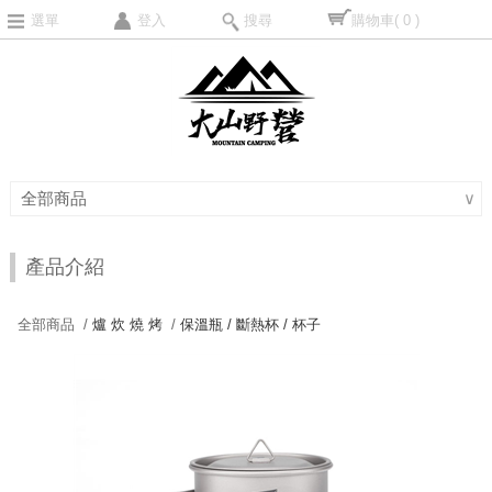
選單
登入
搜尋
購物車
( 0 )
全部商品
∨
產品介紹
全部商品 /
爐 炊 燒 烤
/
保溫瓶 / 斷熱杯 / 杯子