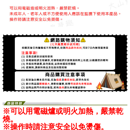
※可以用電磁爐或明火加熱，嚴禁乾
燒。
※操作時請注意安全以免燙傷。