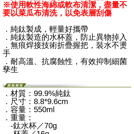
※使用軟性海綿或軟布清潔，盡量不
要以菜瓜布清洗，以免表層刮傷
．純鈦製成，輕量好攜帶
．純鈦製造的水杯蓋，防止異物掉入
．無痕焊接技術折疊握把，裝水不燙
手
．耐高溫、抗腐蝕性，有效抑制細菌
孳生
．材質：99.9%純鈦
．尺寸：8.8*9.6cm
．容量：550ml
．重量：
-鈦水杯／70g
-杯蓋／
16g