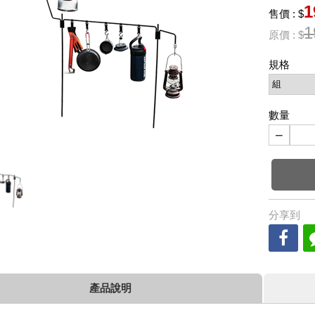
1
售價 : $
1
原價 : $
規格
數量
−
分享到
產品說明