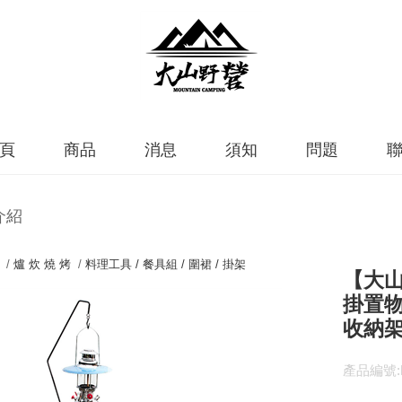
頁
商品
消息
須知
問題
介紹
 /
爐 炊 燒 烤
/
料理工具 / 餐具組 / 圍裙 / 掛架
【大山
掛置物
收納架
產品編號:D