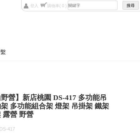
登入
購物車
( 0 )
聯繫
野營】新店桃園 DS-417 多功能吊
架 多功能組合架 燈架 吊掛架 鐵架
 露營 野營
S-417