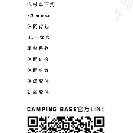
汽 機 車 百 貨
720 armour
休 閒 背 包
BUFF 頭 巾
軍 警 系 列
休 閒 鞋 襪
休 閒 服 飾
保 暖 配 件
防 曬 配 件