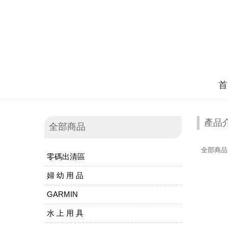
首
產品
全部商品
全部商品
零碼出清區
婦 幼 用 品
GARMIN
水 上 用 具