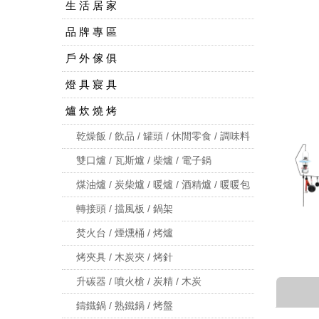
生 活 居 家
品 牌 專 區
戶 外 傢 俱
燈 具 寢 具
爐 炊 燒 烤
乾燥飯 / 飲品 / 罐頭 / 休閒零食 / 調味料
雙口爐 / 瓦斯爐 / 柴爐 / 電子鍋
煤油爐 / 炭柴爐 / 暖爐 / 酒精爐 / 暖暖包
轉接頭 / 擋風板 / 鍋架
焚火台 / 煙燻桶 / 烤爐
烤夾具 / 木炭夾 / 烤針
升碳器 / 噴火槍 / 炭精 / 木炭
鑄鐵鍋 / 熟鐵鍋 / 烤盤