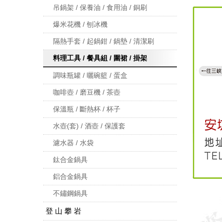
吊鍋架 / 保養油 / 食用油 / 銅刷
爆米花機 / 刨冰機
隔熱手套 / 起鍋鉗 / 鍋墊 / 清潔刷
料理工具 / 餐具組 / 圍裙 / 掛架
調味瓶罐 / 曬碗籃 / 蛋盒
咖啡壺 / 磨豆機 / 茶壺
保溫瓶 / 斷熱杯 / 杯子
水壺(套) / 酒壺 / 保護套
濾水器 / 水袋
鈦合金鍋具
鋁合金鍋具
不鏽鋼鍋具
登 山 攀 岩