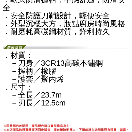
全
．安全防護刀鞘設計，輕便安全
．外型沉穩大方，妝點廚房時尚風格
．耐磨耗高碳鋼材質，鋒利持久
．材質：
－刀身／3CR13高碳不鏽鋼
－握柄／橡膠
－護套／聚丙烯
．尺寸：
－全長／23.7m
－刃長／12.5cm