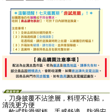
．刀身披覆不沾塗層，料理不沾黏，
清洗更方便
．軟式防滑握柄，手感舒適，防滑安