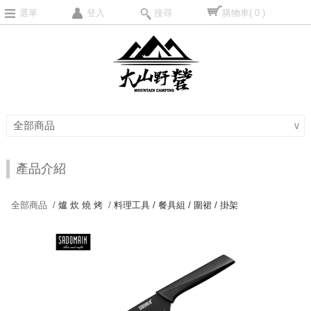
選單
登入
搜尋
購物車
( 0 )
全部商品
∨
產品介紹
全部商品 /
爐 炊 燒 烤
/
料理工具 / 餐具組 / 圍裙 / 掛架