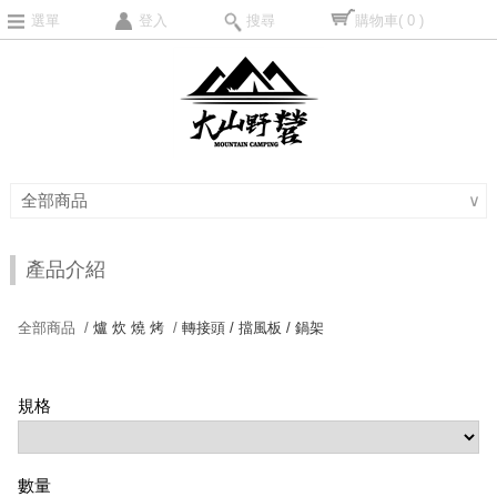
選單
登入
搜尋
購物車
( 0 )
全部商品
∨
產品介紹
全部商品 /
爐 炊 燒 烤
/
轉接頭 / 擋風板 / 鍋架
規格
數量