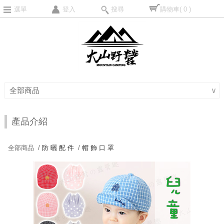
選單
登入
搜尋
購物車
( 0 )
全部商品
∨
產品介紹
全部商品 /
防 曬 配 件
/
帽 飾 口 罩