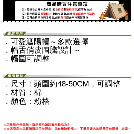
．可愛遮陽帽～多款選擇
．帽舌俏皮圖騰設計～
．帽圍可調整
．尺寸：頭圍約48-50CM，可調整
．材質：棉
．顏色：粉格