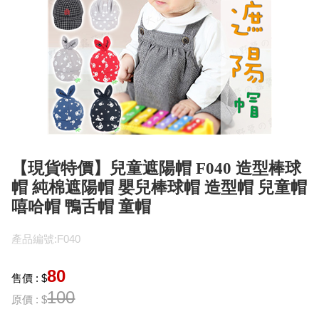
【現貨特價】兒童遮陽帽 F040 造型棒球
帽 純棉遮陽帽 嬰兒棒球帽 造型帽 兒童帽
嘻哈帽 鴨舌帽 童帽
產品編號:F040
80
售價 : $
100
原價 : $