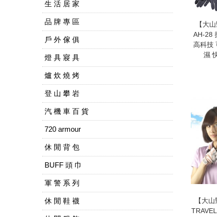
生 活 居 家
品 牌 專 區
【大山野
AH-2
戶 外 傢 俱
高科技 
濕 
燈 具 寢 具
爐 炊 燒 烤
登 山 攀 岩
汽 機 車 百 貨
720 armour
休 閒 背 包
BUFF 頭 巾
軍 警 系 列
休 閒 鞋 襪
【大山
TRAVE