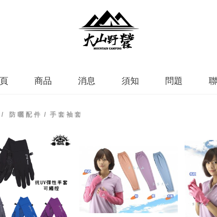
頁
商品
消息
須知
問題
/
防 曬 配 件
/ 手 套 袖 套