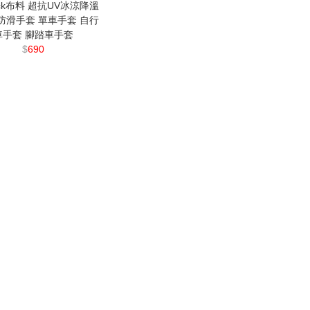
tack布料 超抗UV冰涼降溫
防滑手套 單車手套 自行
車手套 腳踏車手套
$
690