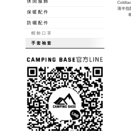
休 閒 服 飾
Cold
薄半指
保 暖 配 件
防 曬 配 件
帽 飾 口 罩
手 套 袖 套