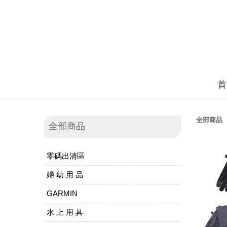
首
全部商品
全部商品
零碼出清區
婦 幼 用 品
GARMIN
水 上 用 具