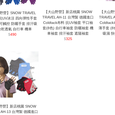
【大山野營】新店桃園 SNOW
【大山野
營】SNOW TRAVEL
TRAVEL AH-11 台灣製 德國進口
TRAVEL
8 抗UV冰涼 四向彈性手套
Coldtack布料 抗UV袖套 平口袖
Coldta
可觸控 防曬手套 排汗吸
套(8色) 自行車袖套 防曬袖套 機
薄手套 (
快乾透氣 自行車 機車
車袖套 排汗袖套 遮陽袖套
吸濕 快
$
490
$
325
野營】新店桃園 SNOW
L AH-13 台灣製 德國進口