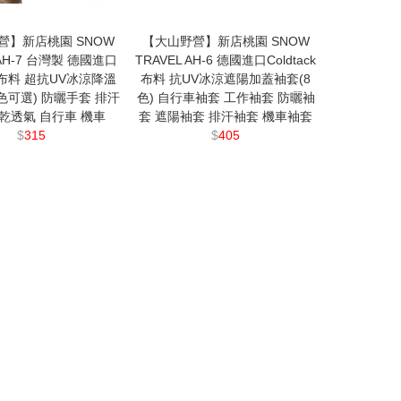
營】新店桃園 SNOW
【大山野營】新店桃園 SNOW
 AH-7 台灣製 德國進口
TRAVEL AH-6 德國進口Coldtack
ck布料 超抗UV冰涼降溫
布料 抗UV冰涼遮陽加蓋袖套(8
8色可選) 防曬手套 排汗
色) 自行車袖套 工作袖套 防曬袖
乾透氣 自行車 機車
套 遮陽袖套 排汗袖套 機車袖套
$
315
$
405