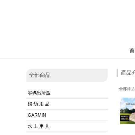
首
產品
全部商品
全部商品
零碼出清區
婦 幼 用 品
GARMIN
水 上 用 具