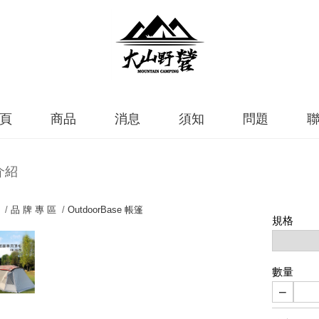
頁
商品
消息
須知
問題
介紹
 /
品 牌 專 區
/
OutdoorBase 帳篷
規格
數量
−