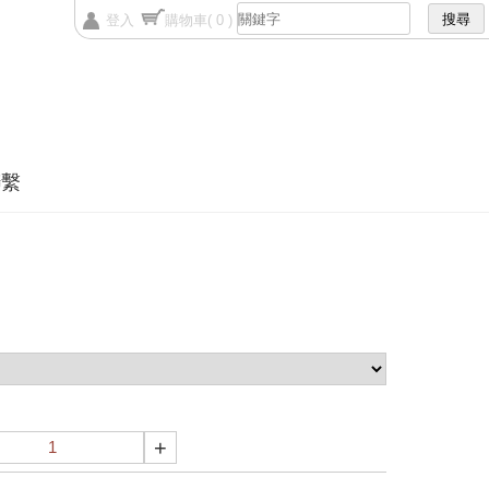
登入
購物車
( 0 )
聯繫
+