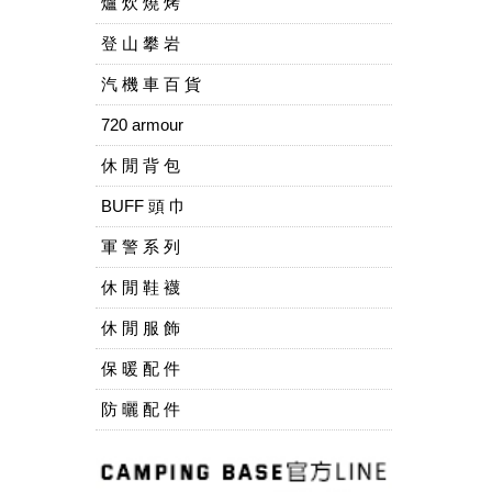
爐 炊 燒 烤
登 山 攀 岩
汽 機 車 百 貨
720 armour
休 閒 背 包
BUFF 頭 巾
軍 警 系 列
休 閒 鞋 襪
休 閒 服 飾
保 暖 配 件
防 曬 配 件