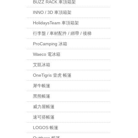
BUZZ RACK 車頂箱架
INNO / 3D 車頂箱架
HolidaysTeam 車頂箱架
行李盤 / 車材配件 / 綁帶 / 後梯
ProCamping 冰箱
Waeco 電冰箱
艾凱冰箱
OneTigris 壹虎 帳篷
犀牛帳篷
黑熊帳篷
威力屋帳篷
速可搭帳篷
LOGOS 帳篷
Outthere 帳篷