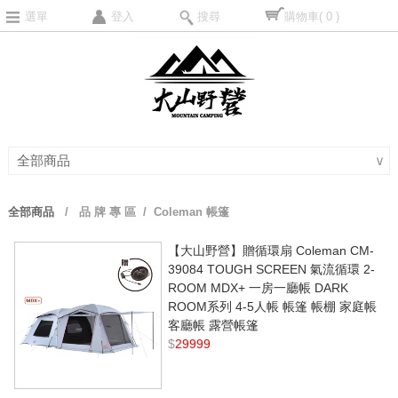
選單
登入
搜尋
購物車
( 0 )
全部商品
∨
全部商品
/
品 牌 專 區
/ Coleman 帳篷
【大山野營】贈循環扇 Coleman CM-
39084 TOUGH SCREEN 氣流循環 2-
ROOM MDX+ 一房一廳帳 DARK
ROOM系列 4-5人帳 帳篷 帳棚 家庭帳
客廳帳 露營帳篷
$
29999