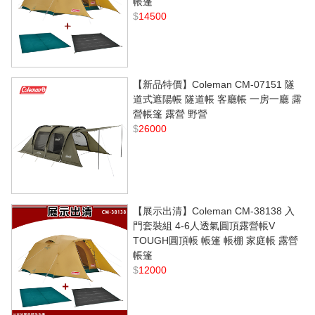
帳篷
$
14500
【新品特價】Coleman CM-07151 隧
道式遮陽帳 隧道帳 客廳帳 一房一廳 露
營帳篷 露營 野營
$
26000
【展示出清】Coleman CM-38138 入
門套裝組 4-6人透氣圓頂露營帳V
TOUGH圓頂帳 帳篷 帳棚 家庭帳 露營
帳篷
$
12000