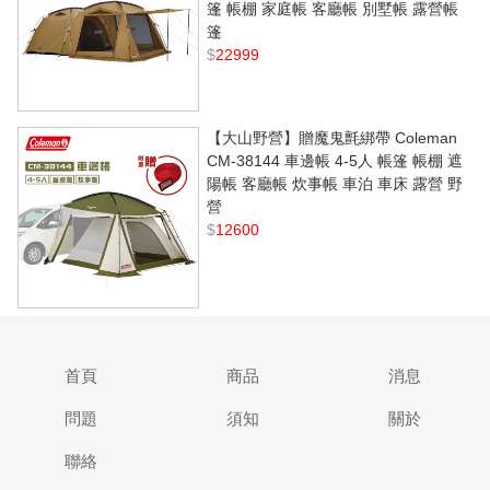
篷 帳棚 家庭帳 客廳帳 別墅帳 露營帳
篷
$
22999
【大山野營】贈魔鬼氈綁帶 Coleman
CM-38144 車邊帳 4-5人 帳篷 帳棚 遮
陽帳 客廳帳 炊事帳 車泊 車床 露營 野
營
$
12600
首頁
商品
消息
問題
須知
關於
聯絡