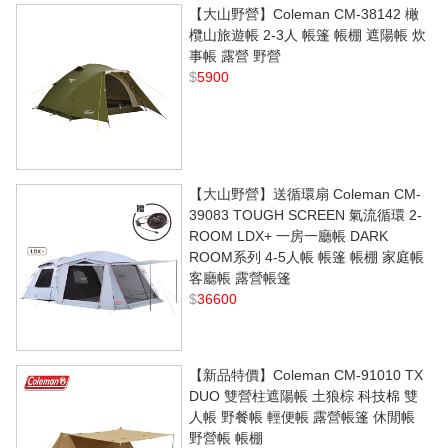
【大山野營】Coleman CM-38142 橄
欖山旅遊帳 2-3人 帳篷 帳棚 遮陽帳 炊
事帳 露營 野營
$
5900
【大山野營】送循環扇 Coleman CM-
39083 TOUGH SCREEN 氣流循環 2-
ROOM LDX+ 一房一廳帳 DARK
ROOM系列 4-5人帳 帳篷 帳棚 家庭帳
客廳帳 露營帳篷
$
36600
【新品特價】Coleman CM-91010 TX
DUO 雙營柱遮陽帳 土狼棕 科技棉 雙
人帳 野餐帳 輕便帳 露營帳篷 休閒帳
野營帳 帳棚