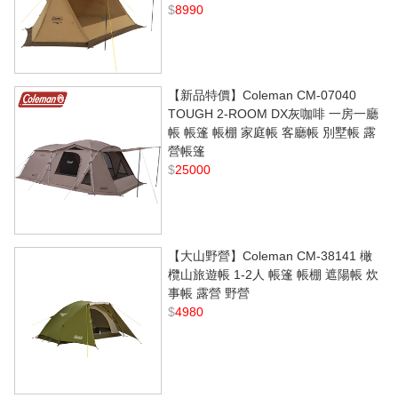
$
8990
【新品特價】Coleman CM-07040
TOUGH 2-ROOM DX灰咖啡 一房一廳
帳 帳篷 帳棚 家庭帳 客廳帳 別墅帳 露
營帳篷
$
25000
【大山野營】Coleman CM-38141 橄
欖山旅遊帳 1-2人 帳篷 帳棚 遮陽帳 炊
事帳 露營 野營
$
4980