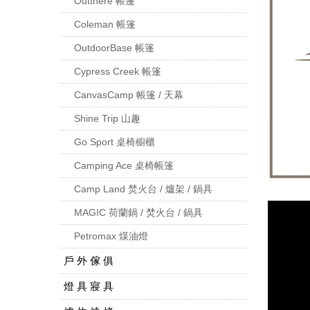
Outthere 帳篷
Coleman 帳篷
OutdoorBase 帳篷
Cypress Creek 帳篷
CanvasCamp 帳篷 / 天幕
Shine Trip 山趣
Go Sport 桌椅櫥櫃
Camping Ace 桌椅帳篷
Camp Land 焚火台 / 爐架 / 鍋具
MAGIC 荷蘭鍋 / 焚火台 / 鍋具
Petromax 煤油燈
戶 外 傢 俱
燈 具 寢 具