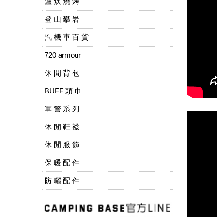
爐 炊 燒 烤
登 山 攀 岩
汽 機 車 百 貨
720 armour
休 閒 背 包
BUFF 頭 巾
軍 警 系 列
休 閒 鞋 襪
休 閒 服 飾
保 暖 配 件
防 曬 配 件