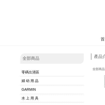
首
產品
全部商品
全部商品
零碼出清區
婦 幼 用 品
GARMIN
水 上 用 具