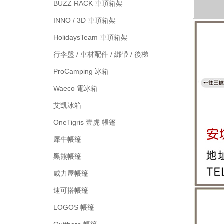
BUZZ RACK 車頂箱架
INNO / 3D 車頂箱架
HolidaysTeam 車頂箱架
行李盤 / 車材配件 / 綁帶 / 後梯
ProCamping 冰箱
Waeco 電冰箱
艾凱冰箱
OneTigris 壹虎 帳篷
犀牛帳篷
黑熊帳篷
威力屋帳篷
速可搭帳篷
LOGOS 帳篷