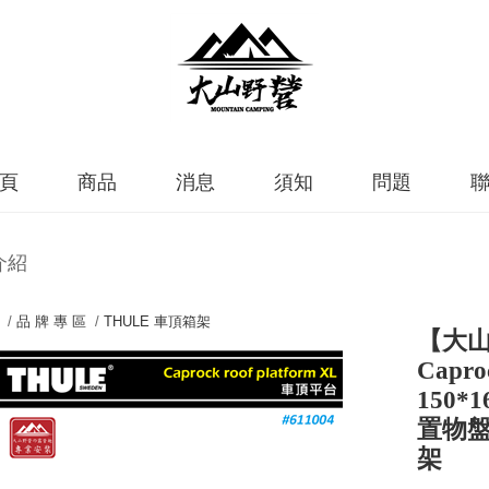
頁
商品
消息
須知
問題
介紹
 /
品 牌 專 區
/
THULE 車頂箱架
【大山野
Capro
150
置物盤
架