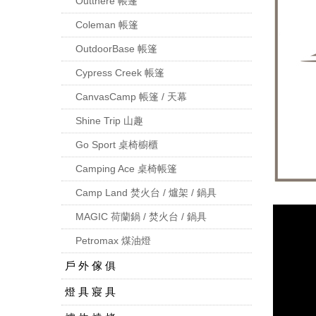
Outthere 帳篷
Coleman 帳篷
OutdoorBase 帳篷
Cypress Creek 帳篷
CanvasCamp 帳篷 / 天幕
Shine Trip 山趣
Go Sport 桌椅櫥櫃
Camping Ace 桌椅帳篷
Camp Land 焚火台 / 爐架 / 鍋具
MAGIC 荷蘭鍋 / 焚火台 / 鍋具
Petromax 煤油燈
戶 外 傢 俱
燈 具 寢 具