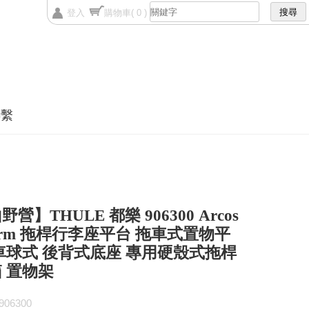
登入
購物車
( 0 )
聯繫
營】THULE 都樂 906300 Arcos
tform 拖桿行李座平台 拖車式置物平
車球式 後背式底座 專用硬殼式拖桿
 置物架
06300