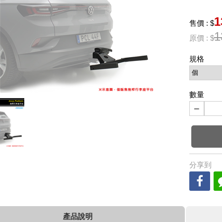
1
售價 : $
1
原價 : $
規格
數量
−
分享到
產品說明