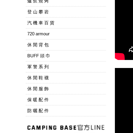
爐 炊 燒 烤
登 山 攀 岩
汽 機 車 百 貨
720 armour
休 閒 背 包
BUFF 頭 巾
軍 警 系 列
休 閒 鞋 襪
休 閒 服 飾
保 暖 配 件
防 曬 配 件