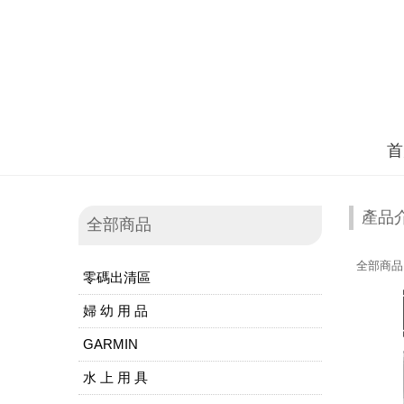
首
產品
全部商品
全部商品
零碼出清區
婦 幼 用 品
GARMIN
水 上 用 具