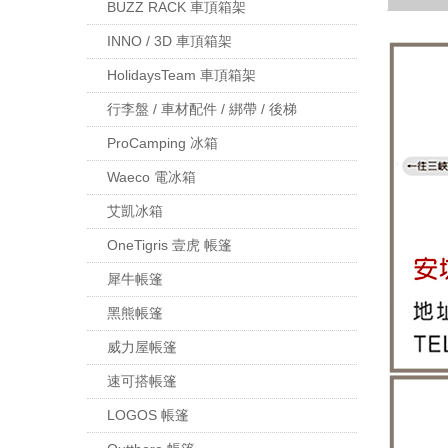
BUZZ RACK 車頂箱架
INNO / 3D 車頂箱架
HolidaysTeam 車頂箱架
行李盤 / 車材配件 / 綁帶 / 後梯
ProCamping 冰箱
Waeco 電冰箱
艾凱冰箱
OneTigris 壹虎 帳篷
犀牛帳篷
黑熊帳篷
威力屋帳篷
速可搭帳篷
LOGOS 帳篷