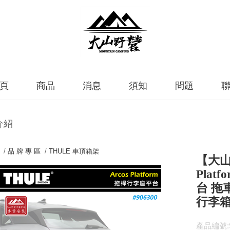
頁
商品
消息
須知
問題
介紹
 /
品 牌 專 區
/
THULE 車頂箱架
【大山野
Pla
台 拖
行李箱
產品編號:9