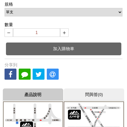
規格
數量
−
+
加入購物車
分享到
產品說明
問與答(0)