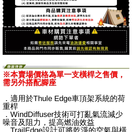
※本賣場價格為單一支橫桿之售價，
需另外搭配腳座
．適用於Thule Edge車頂架系統的荷
重桿
．WindDiffuser技術可打亂氣流減少
噪音及阻力，提高燃油效益
．TrailEdge設計可將乾淨的空氣與橫