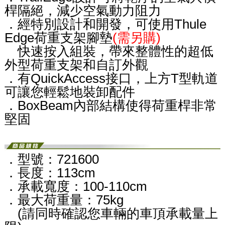
桿隔絕，減少空氣動力阻力
．經特別設計和開發，可使用Thule
Edge荷重支架腳墊
(需另購)
快速按入組裝，帶來整體性的超低
外型荷重支架和自訂外觀
．有QuickAccess接口，上方T型軌道
可讓您輕鬆地裝卸配件
．BoxBeam內部結構使得荷重桿非常
堅固
．型號：721600
．長度：113cm
．承載寬度：100-110cm
．最大荷重量：75kg
(請同時確認您車輛的車頂承載量上