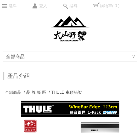
選單
登入
搜尋
購物車
( 0 )
全部商品
∨
產品介紹
全部商品 /
品 牌 專 區
/
THULE 車頂箱架