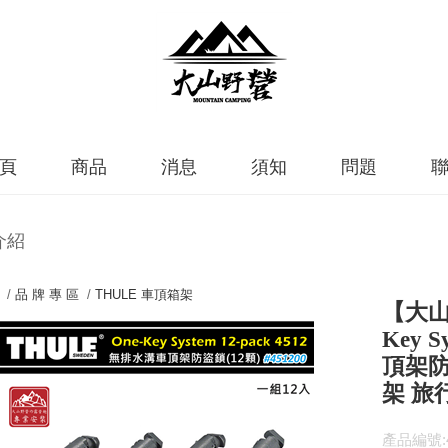
頁
商品
消息
須知
問題
介紹
 /
品 牌 專 區
/
THULE 車頂箱架
【大山
Key S
頂架防
架 旅
產品編號:4