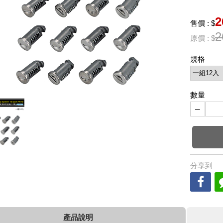
2
售價 : $
2
原價 : $
規格
數量
−
分享到
產品說明