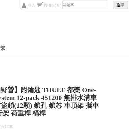
登入
購物車
( 0 )
聯繫
野營】附鑰匙 THULE 都樂 One-
ystem 12-pack 451200 無排水溝車
盜鎖(12顆) 鎖孔 鎖芯 車頂架 攜車
行架 荷重桿 橫桿
51200