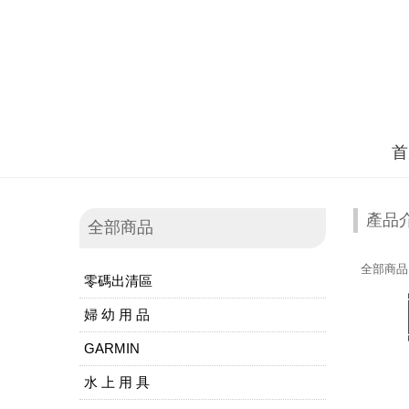
首
產品
全部商品
全部商品
零碼出清區
婦 幼 用 品
GARMIN
水 上 用 具