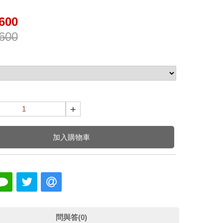
600
600
+
加入購物車
問與答(0)