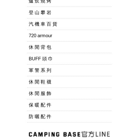
爐 炊 燒 烤
登 山 攀 岩
汽 機 車 百 貨
720 armour
休 閒 背 包
BUFF 頭 巾
軍 警 系 列
休 閒 鞋 襪
休 閒 服 飾
保 暖 配 件
防 曬 配 件