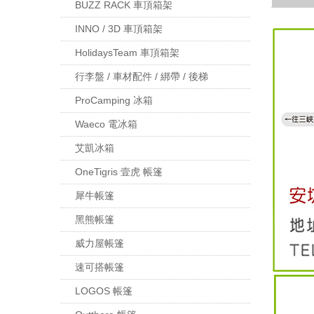
BUZZ RACK 車頂箱架
INNO / 3D 車頂箱架
HolidaysTeam 車頂箱架
行李盤 / 車材配件 / 綁帶 / 後梯
ProCamping 冰箱
Waeco 電冰箱
艾凱冰箱
OneTigris 壹虎 帳篷
犀牛帳篷
黑熊帳篷
威力屋帳篷
速可搭帳篷
LOGOS 帳篷