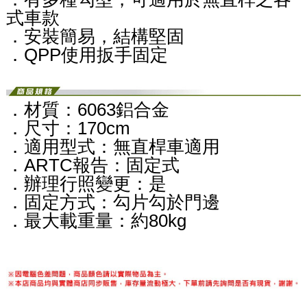
式車款
．安裝簡易，結構堅固
．QPP使用扳手固定
．材質：6063鋁合金
．尺寸：170cm
．適用型式：無直桿車適用
．ARTC報告：固定式
．辦理行照變更：是
．固定方式：勾片勾於門邊
．最大載重量：約80kg