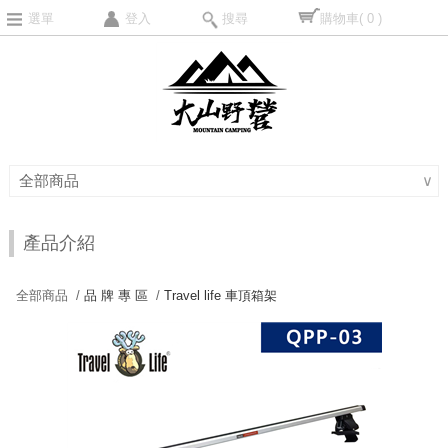
選單
登入
搜尋
購物車
( 0 )
全部商品
∨
產品介紹
全部商品 /
品 牌 專 區
/
Travel life 車頂箱架