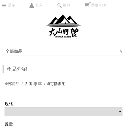
選單
登入
搜尋
購物車
( 0 )
全部商品
∨
產品介紹
全部商品 /
品 牌 專 區
/
速可搭帳篷
規格
數量