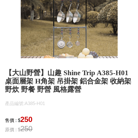
【大山野營】山趣 Shine Trip A385-H01
桌面層架 H角架 吊掛架 鋁合金架 收納架
野炊 野餐 野營 風格露營
產品編號:A385-H01
250
售價 : $
250
原價 : $