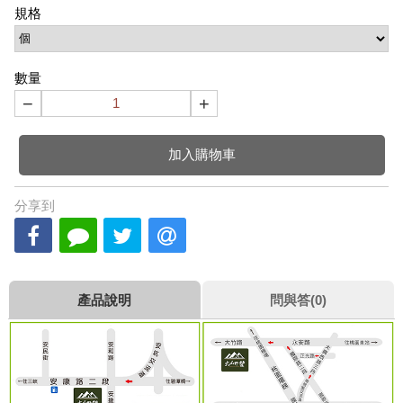
規格
數量
−
+
加入購物車
分享到
產品說明
問與答(0)