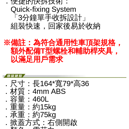
．便捷的快拆技術：
Quick-fixing System
「3分鐘單手收拆設計」
組裝快速，回家後易於收納
※備註：為符合通用性車頂架規格，
額外配備T型螺栓和輔助桿夾具，
以滿足用戶需求
．尺寸：長164*寬79*高36
．材質：4mm ABS
．容量：460L
．重量：約15kg
．承重：約75kg
．掀蓋方式：右側開啟