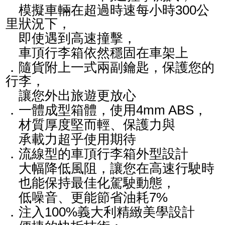
模擬車輛在超過時速每小時300公
里狀況下，
即使遇到高速撞擊，
車頂行李箱依然穩固在車架上
．隨貨附上一式兩副鑰匙，保護您的
行李，
讓您外出旅遊更放心
．一體成型箱體，使用4mm ABS，
材質厚度堅而輕、保護力與
承載力超乎使用期待
．流線型的車頂行李箱外型設計
大幅降低風阻，讓您在高速行駛時
也能保持最佳化駕駛動態，
低噪音、更能節省油耗7%
．注入100%義大利精緻美學設計