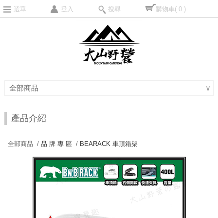
選單
登入
搜尋
購物車
( 0 )
全部商品
∨
產品介紹
全部商品 /
品 牌 專 區
/
BEARACK 車頂箱架