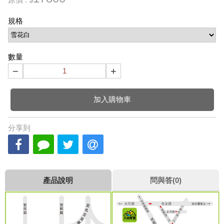
規格
數量
−
+
加入購物車
分享到
產品說明
問與答(0)