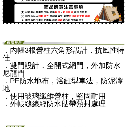
．內帳3根營柱六角形設計，抗風性特
佳
．雙門設計，全開式網門，外加防水
尼龍門
．PE防水地布，浴缸型車法，防泥濘
地
．使用玻璃纖維營柱，堅固耐用
．外帳縫線經防水貼帶熱封處理