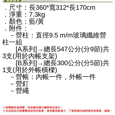
．尺寸：長360*寬312*長170cm
．淨重：7.3kg
．顏色：藍/黃
．附件：
－營柱：直徑9.5 m/m玻璃纖維營
柱一組
[A系列]→總長547公分(分9節)共
3支(用於內帳支架)
[B系列]→總長300公分(分5節)共
1支(用於外帳橫樑)
－營帳：內帳一件，外帳一件
－營釘
－營繩