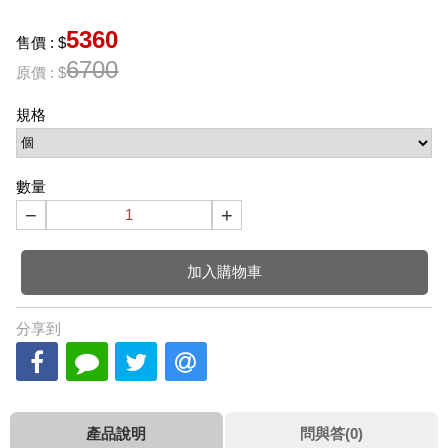
5360
售價 : $
6700
原價 : $
規格
數量
−
+
加入購物車
分享到
產品說明
問與答(0)