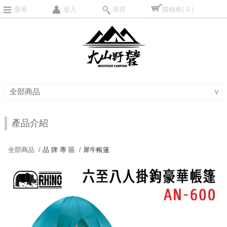
選單
登入
搜尋
購物車
( 0 )
全部商品
∨
產品介紹
全部商品 /
品 牌 專 區
/
犀牛帳篷