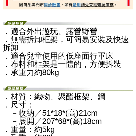
．適合外出遊玩、露營野營
．無需拆卸框架，可簡易安裝及快速
拆卸
．適合兒童使用的低座面行軍床
．布料和框架是一體的，方便拆裝
．承重力約80kg
．材質：織物、聚酯框架、鋼
．尺寸：
－收納／51*18*(高)21cm
－展開／207*68*(高)18cm
．重量：約5kg