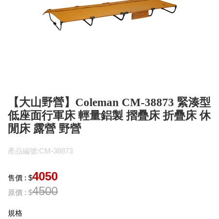
【大山野營】Coleman CM-38873 緊湊型
低座面行軍床 輕量鋁製 摺疊床 折疊床 休
閒床 露營 野營
產品編號:CM-38873
4050
售價 : $
4500
原價 : $
規格