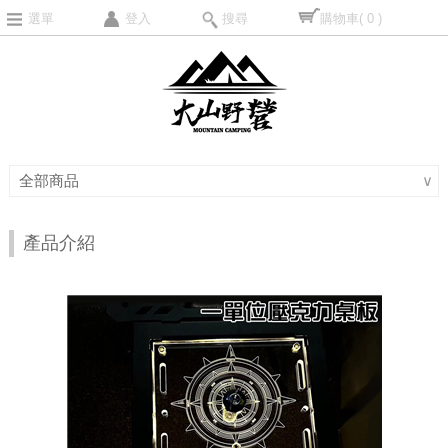
選單
登入
搜尋
購物車
( 0 )
全部商品
∨
產品介紹