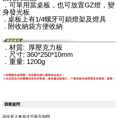
．可單用當桌板，也可放置GZ燈，變
身發光板
.
桌板上有1/4螺牙可鎖燈架及燈具
. 附收納袋方便收納
．材質: 厚壓克力板
．尺寸: 360*250*10mm
．重量: 1200g
我要提問
請先登入會員才可留言詢問