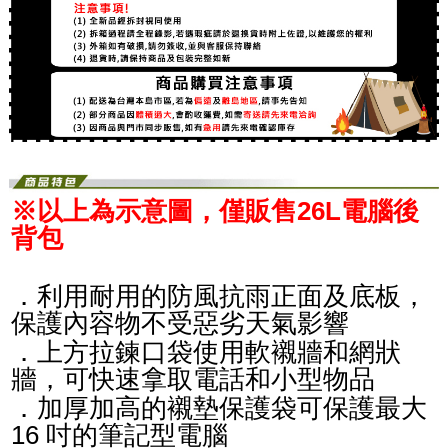
※以上為示意圖，僅販售26L電腦後
背包
．利用耐用的防風抗雨正面及底板，
保護內容物不受惡劣天氣影響
．上方拉鍊口袋使用軟襯牆和網狀
牆，可快速拿取電話和小型物品
．加厚加高的襯墊保護袋可保護最大
16 吋的筆記型電腦