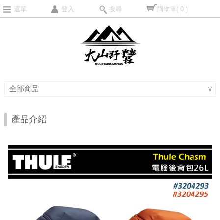
選單
登入
搜尋
購物車
( 0 )
全部商品
∨
產品介紹