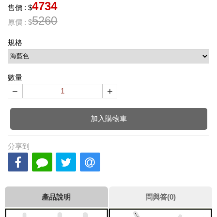
4734
售價 : $
5260
原價 : $
規格
數量
−
+
加入購物車
分享到
產品說明
問與答(0)