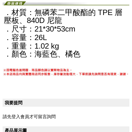
．材質：無磷苯二甲酸酯的 TPE 層
壓板、840D 尼龍
．尺寸：21*30*53cm
．容量：26L
．重量：1.02 kg
．顏色：海藍色、橘色
我要提問
請先登入會員才可留言詢問
產品展示圖