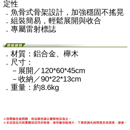
定性
．魚骨式骨架設計，加強穩固不搖晃
．組裝簡易，輕鬆展開與收合
．專屬雷射標誌
．材質：鋁合金、櫸木
．尺寸：
－展開／120*60*45cm
－收納／90*22*13cm
．重量：約8.6kg