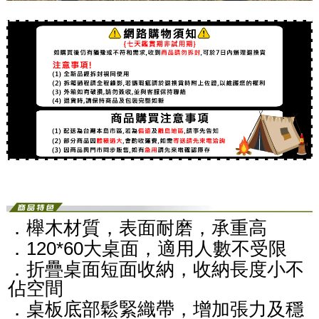
．櫸木材質，表面耐磨，承重高
．120*60大桌面，適用人數不受限
．折疊桌面短面收納，收納長度小不
佔空間
．桌板底部鬆緊織帶，增加張力及穩