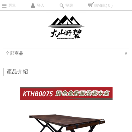
選單
登入
搜尋
購物車
( 0 )
全部商品
∨
產品介紹