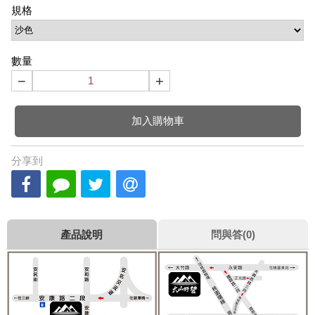
規格
數量
−
+
加入購物車
分享到
產品說明
問與答(0)