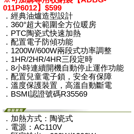
011P6012】$599
．經典油爐造型設計
．360°超大範圍全方位暖房
．PTC陶瓷式快速加熱
．配置電子防傾功能
．1200W/600W兩段式功率調整
．1HR/2HR/4HR三段定時
．8小時連續開機自動停止運作功能
．配置兒童電子鎖，安全有保障
．溫度保護裝置，高溫自動斷電
．BSMI認證號碼R35569
．加熱方式：陶瓷式
．電源：AC110V