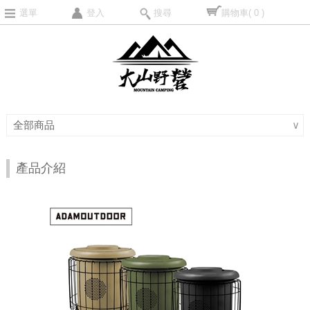
選單
登入
搜尋
購物車
( 0 )
全部商品
∨
產品介紹