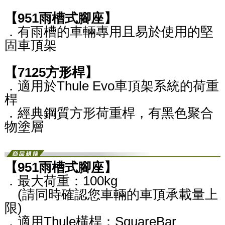
【951雨槽式腳座】
．有雨槽的車輛專用且易於使用的堅
固車頂架
【7125方形桿】
．適用於Thule Evo車頂架系統的荷重
桿
．經典鋼質方形荷重桿，有黑色聚合
物塗層
【951雨槽式腳座】
．最大荷重：100kg​
(請同時確認您車輛的車頂承載量上
限)
．適用Thule橫桿：SquareBar