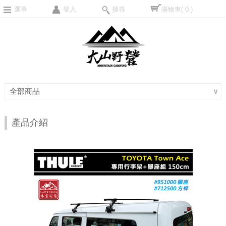
選單
登入
搜尋
購物車
( 0 )
全部商品
∨
產品介紹