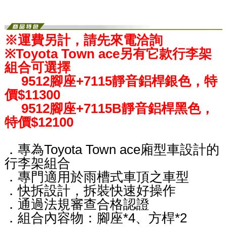
※運費另計，請先來電洽詢
※
Toyota Town ace
另有它款行李架
組合可選擇
9512腳座+7115
靜音鋁桿銀色，特
價$11300
9512腳座+7115B
靜音鋁桿黑色，
特價$12100
．專為Toyota Town ace廂型車設計的
行李架組合
．專門適用於雨槽式車頂之車型
．快拆設計，拆裝快速好操作
．通過法規審查合格認證
．組合內容物：腳座*4、方桿*2