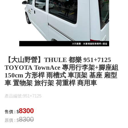
【大山野營】THULE 都樂 951+7125
TOYOTA TownAce 專用行李架+腳座組
150cm 方形桿 雨槽式 車頂架 基座 廂型
車 置物架 旅行架 荷重桿 商用車
產品編號:951+7125
8300
售價 : $
8300
原價 : $