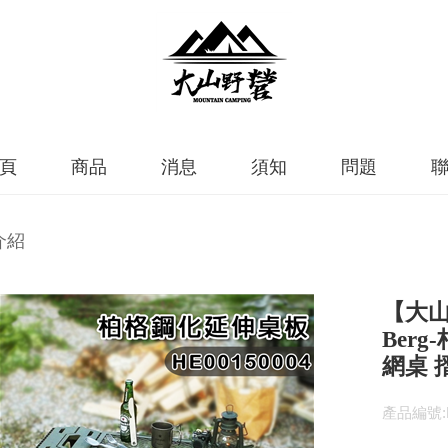
頁
商品
消息
須知
問題
介紹
【大山野
Ber
網桌 
產品編號:H