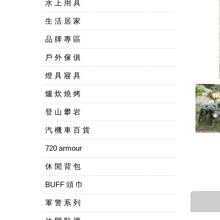
水 上 用 具
生 活 居 家
品 牌 專 區
戶 外 傢 俱
燈 具 寢 具
爐 炊 燒 烤
登 山 攀 岩
汽 機 車 百 貨
720 armour
休 閒 背 包
BUFF 頭 巾
軍 警 系 列