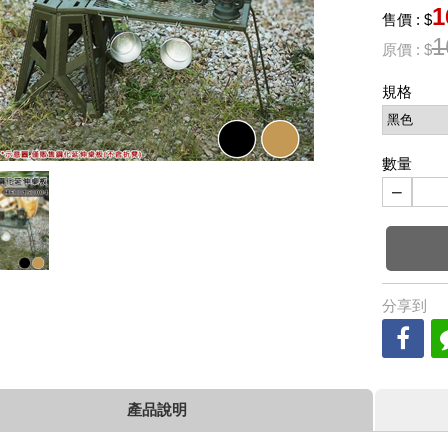
1
售價 : $
1
原價 : $
規格
數量
−
分享到
產品說明