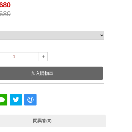
680
680
+
加入購物車
問與答(0)