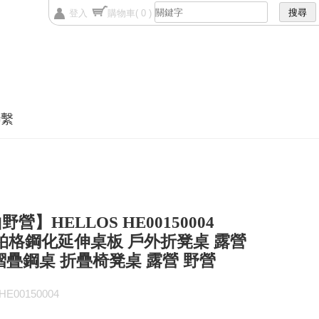
登入
購物車
( 0 )
聯繫
營】HELLOS HE00150004
g-柏格鋼化延伸桌板 戶外折凳桌 露營
摺疊鋼桌 折疊椅凳桌 露營 野營
E00150004