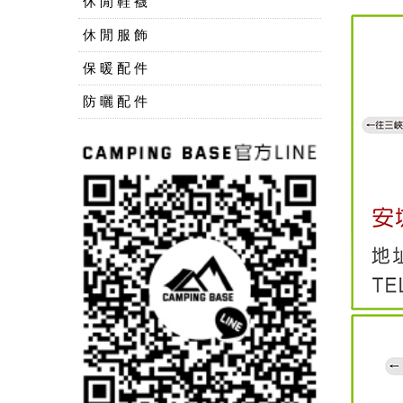
休 閒 鞋 襪
休 閒 服 飾
保 暖 配 件
防 曬 配 件