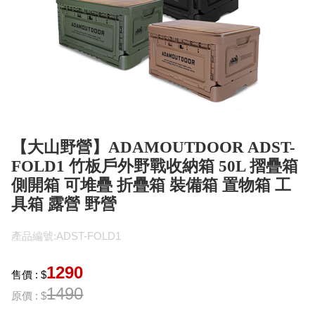
【大山野營】ADAMOUTDOOR ADST-
FOLD1 竹板戶外野戰收納箱 50L 摺疊箱
側開箱 可堆疊 折疊箱 裝備箱 置物箱 工
具箱 露營 野營
產品編號:ADST-FOLD1
1290
售價 : $
1490
原價 : $