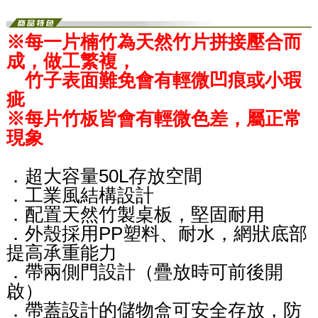
※每一片楠竹為天然竹片拼接壓合而
成，做工繁複，
竹子表面難免會有輕微凹痕或小瑕
疵
※每片竹板皆會有輕微色差，屬正常
現象
．超大容量50L存放空間
．工業風結構設計
．配置天然竹製桌板，堅固耐用
．外殼採用PP塑料、耐水，網狀底部
提高承重能力
．帶兩側門設計（疊放時可前後開
啟）
．帶蓋設計的儲物盒可安全存放，防