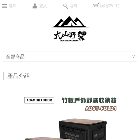
選單
登入
搜尋
購物車
( 0 )
全部商品
∨
產品介紹