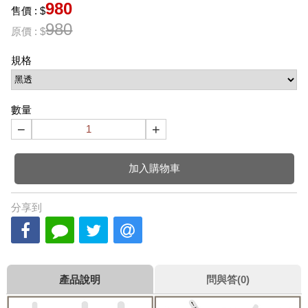
980
售價 : $
980
原價 : $
規格
數量
−
+
加入購物車
分享到
產品說明
問與答(0)