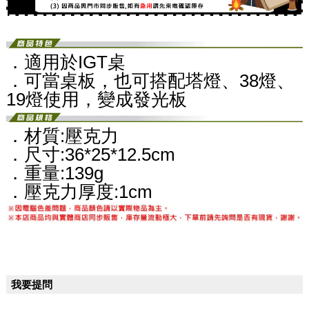
．適用於IGT桌
．可當桌板，也可搭配塔燈、38燈、
19燈使用，變成發光板
．材質:壓克力
．尺寸:36*25*12.5cm
．重量:139g
．壓克力厚度:1cm
我要提問