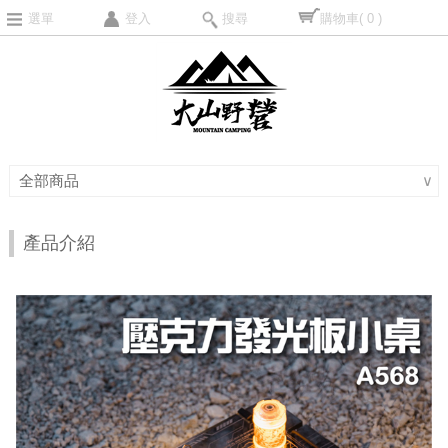
選單
登入
搜尋
購物車
( 0 )
全部商品
∨
產品介紹