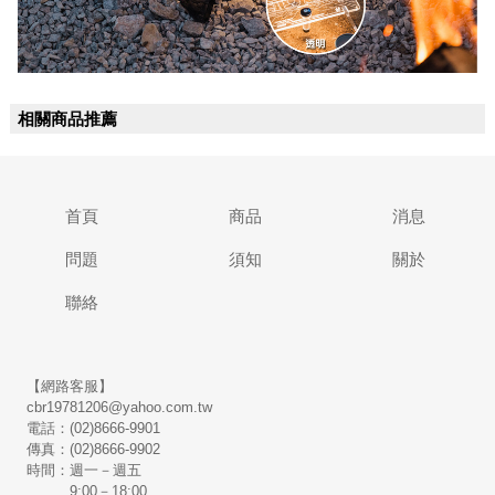
相關商品推薦
首頁
商品
消息
問題
須知
關於
聯絡
【網路客服】
cbr19781206@yahoo.com.tw
電話：(02)8666-9901
傳真：(02)8666-9902
時間：週一－週五
9:00－18:00