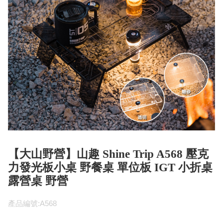
【大山野營】山趣 Shine Trip A568 壓克
力發光板小桌 野餐桌 單位板 IGT 小折桌
露營桌 野營
產品編號:A568