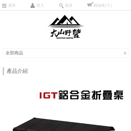
選單
登入
搜尋
購物車
( 0 )
全部商品
∨
產品介紹