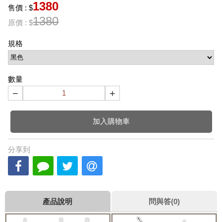
1380
售價 : $
1380
原價 : $
規格
數量
−
+
加入購物車
分享到
產品說明
問與答(0)