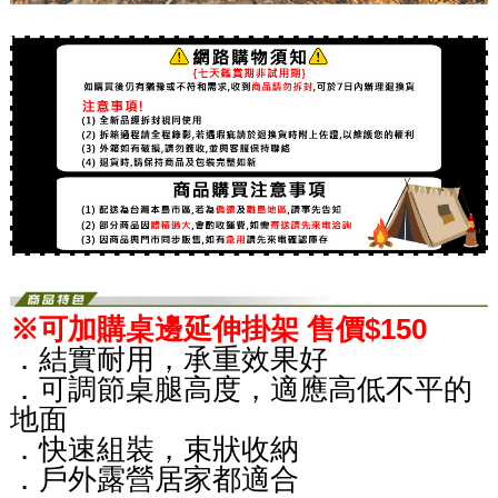
※可加購桌邊延伸掛架 售價$150
．結實耐用，承重效果好
．可調節桌腿高度，適應高低不平的
地面
．快速組裝，束狀收納
．戶外露營居家都適合