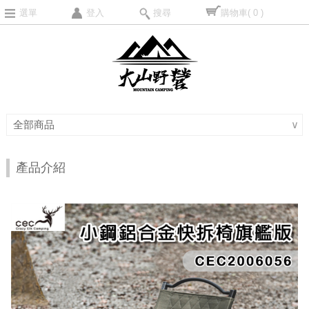
選單
登入
搜尋
購物車
( 0 )
全部商品
∨
產品介紹