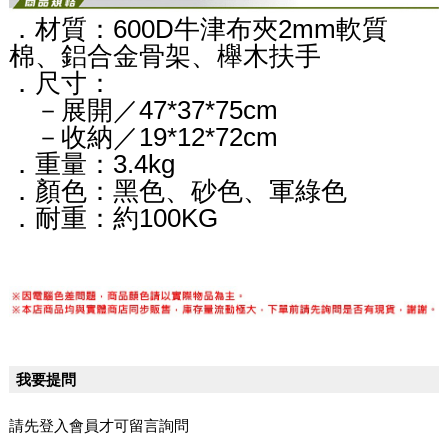
．
材質：600D牛津布夾2mm軟質
棉、鋁合金骨架、櫸木扶手
．
尺寸：
－展開／47*37*75cm
－收納／19*12*72cm
．
重量：3.4kg
．
顏色：黑色、砂色、軍綠色
．耐重
：約100KG
我要提問
請先登入會員才可留言詢問