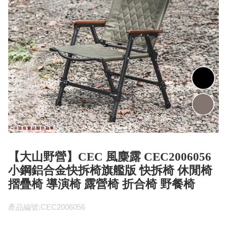
【大山野營】CEC 風麋露 CEC2006056
小鋼鋁合金快拆椅旗艦版 快拆椅 休閒椅
摺疊椅 導演椅 露營椅 折合椅 野餐椅
產品編號:CEC2006056