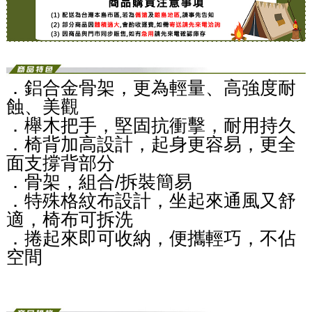
．
鋁合金骨架，更為輕量、高強度耐
蝕、美觀
．
櫸木把手，堅固抗衝擊，耐用持久
．
椅背加高設計，起身更容易，更全
面支撐背部分
．
骨架，組合/拆裝簡易
．
特殊格紋布設計，坐起來通風又舒
適，椅布可拆洗
．
捲起來即可收納，便攜輕巧，不佔
空間