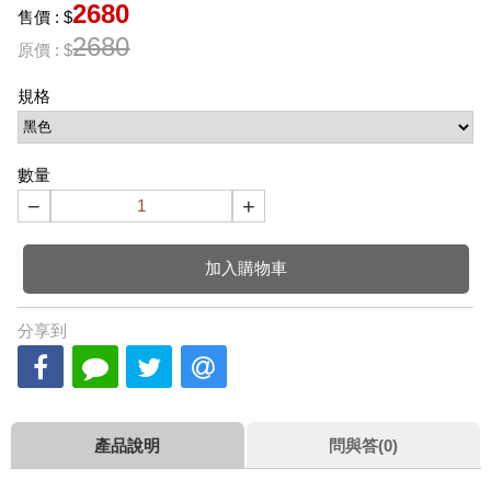
2680
售價 : $
2680
原價 : $
規格
數量
−
+
加入購物車
分享到
產品說明
問與答(0)