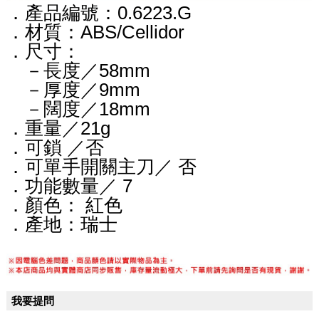
．產品編號：0.6223.G
．材質：
ABS/Cellidor
．尺寸：
－長度／58mm
－厚度／9mm
－闊度
／18
mm
．重量／21
g
．可鎖
 ／否
．可單手開關主刀／
 否
．功能數量／
 7
．顏色：
 紅色
．產地：瑞士
我要提問