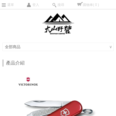
選單
登入
搜尋
購物車
( 0 )
全部商品
∨
產品介紹