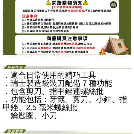
．適合日常使用的精巧工具
．瑞士製造袋裝刀配備 7 種功能
．包含剪刀、指甲銼連螺絲批
．功能包括：
牙籤、剪刀、小鉗、指
甲銼、2.5 毫米螺絲批
鑰匙圈、小刀