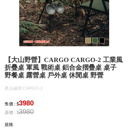
【大山野營】CARGO CARGO-2 工業風
折疊桌 軍風 戰術桌 鋁合金摺疊桌 桌子
野餐桌 露營桌 戶外桌 休閒桌 野營
產品編號:CARGO-2
3980
售價 : $
3980
原價 : $
規格