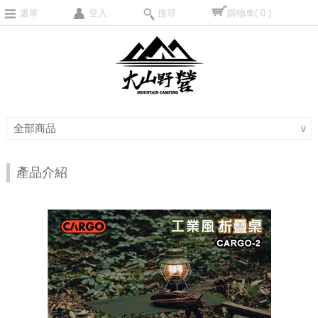
選單
登入
搜尋
購物車
( 0 )
全部商品
∨
產品介紹