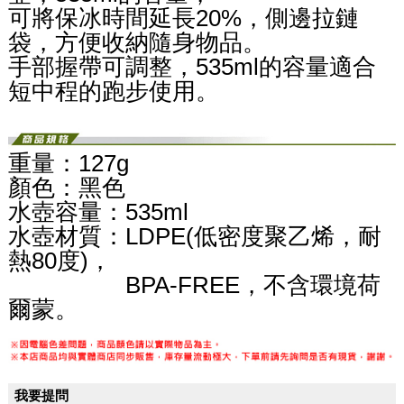
可將保冰時間延長20%，側邊拉鏈
袋，方便收納隨身物品。
手部握帶可調整，535ml的容量適合
短中程的跑步使用。
重量：127g
顏色：黑色
水壺容量：535ml
水壺材質：LDPE(低密度聚乙烯，耐
熱80度)，
BPA-FREE，不含環境荷
爾蒙。
我要提問