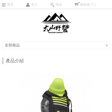
選單
登入
搜尋
購物車
( 0 )
全部商品
∨
產品介紹