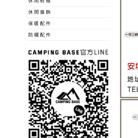
休 閒 鞋 襪
休 閒 服 飾
保 暖 配 件
防 曬 配 件