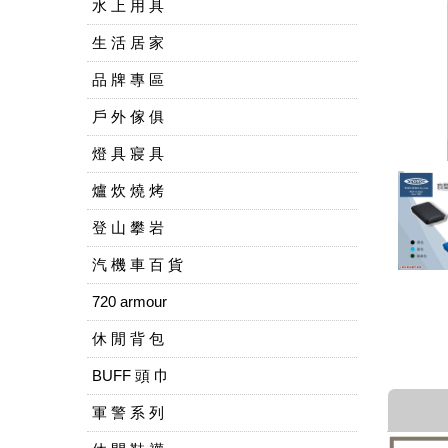
水 上 用 具
生 活 居 家
品 牌 專 區
戶 外 傢 俱
燈 具 寢 具
爐 炊 燒 烤
登 山 攀 岩
汽 機 車 百 貨
720 armour
休 閒 背 包
BUFF 頭 巾
軍 警 系 列