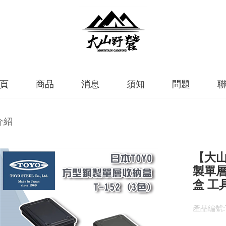
頁
商品
消息
須知
問題
介紹
【大山
製單層
盒 工
產品編號:T