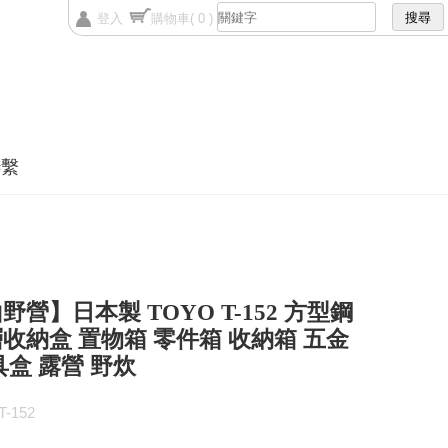
登入
購物車
( 0 )
聯繫
野營】日本製 TOYO T-152 方型鋼
收納盒 置物箱 零件箱 收納箱 五金
具盒 露營 野炊
-152