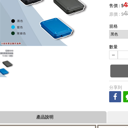
4
售價 : $
4
原價 : $
規格
數量
−
分享到
產品說明