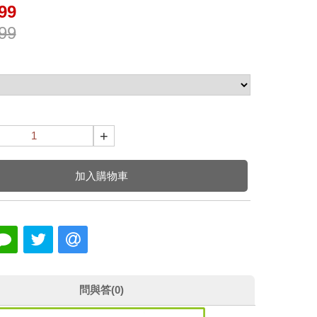
99
99
+
加入購物車
問與答(0)