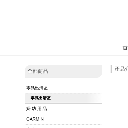
首
產品
全部商品
零碼出清區
零碼出清區
婦 幼 用 品
GARMIN