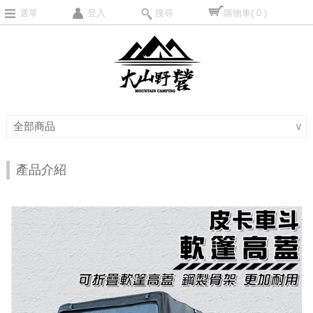
選單
登入
搜尋
購物車
( 0 )
全部商品
∨
產品介紹