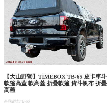
【大山野營】TIMEBOX TB-65 皮卡車斗
軟篷高蓋 軟高蓋 折疊軟篷 貨斗帆布 折疊
高蓋
產品編號:TB-65