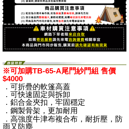
※可加購TB-65-A尾門紗門組 售價
$4000
．可折疊的軟篷高蓋
．可快速固定與拆卸
．鋁合金夾扣，牢固穩定
．鋼製骨架，更加耐用
．
高強度牛津布複合布，耐折壓，防
雨又防塵