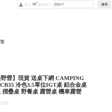
登入
購物車
( 0 )
聯繫
野營】現貨 送桌下網 CAMPING
 CB35 冷色3.5單位IGT桌 鋁合金桌
 摺疊桌 野餐桌 露營桌 機車露營
CB35