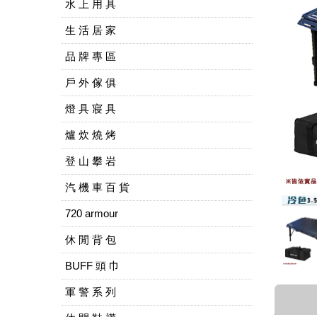
水 上 用 具
生 活 居 家
品 牌 專 區
戶 外 傢 俱
燈 具 寢 具
爐 炊 燒 烤
登 山 攀 岩
汽 機 車 百 貨
720 armour
休 閒 背 包
BUFF 頭 巾
軍 警 系 列