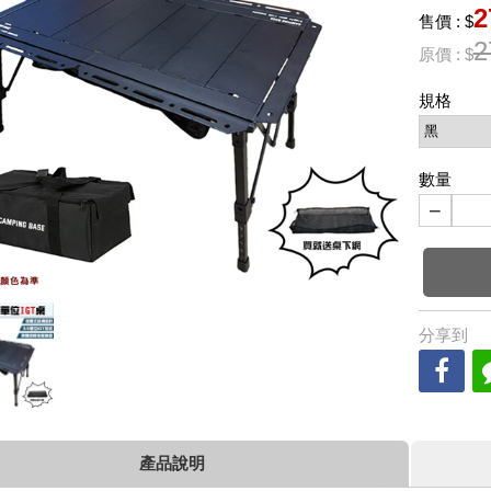
2
售價 : $
2
原價 : $
規格
數量
−
分享到
產品說明