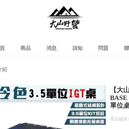
頁
商品
消息
須知
問題
介紹
【大山
BASE
單位桌
產品編號: