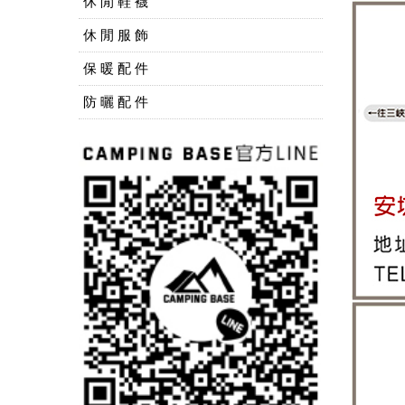
休 閒 鞋 襪
休 閒 服 飾
保 暖 配 件
防 曬 配 件