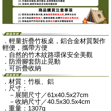
．輕量折疊竹板桌，鋁合金材質製作
輕便，攜帶方便
．自然的竹木紋路環保安全美觀
​．防滑腳套防止晃動
．可折疊收納
．材質：竹板、鋁
．尺寸：
－展開尺寸／61x40.5x27cm
－收納尺寸／40.5x30.5x4cm
．重量：1307g