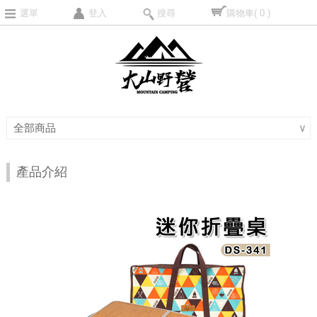
選單
登入
搜尋
購物車
( 0 )
全部商品
∨
產品介紹