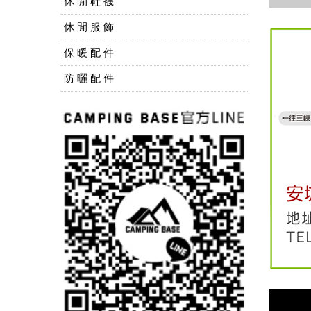
休 閒 鞋 襪
休 閒 服 飾
保 暖 配 件
防 曬 配 件