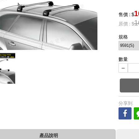
1
售價 : $
1
原價 : $
規格
數量
−
分享到
產品說明