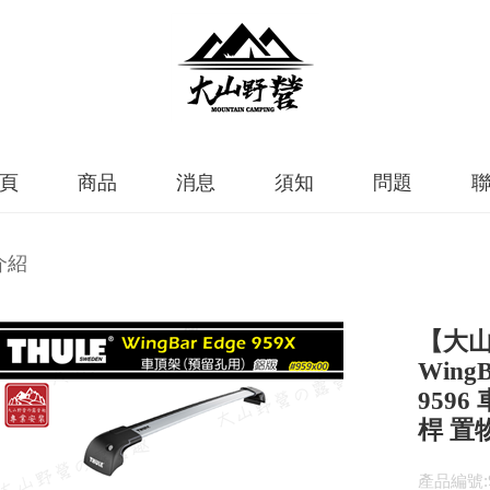
頁
商品
消息
須知
問題
介紹
【大山
WingB
959
桿 置
產品編號:959