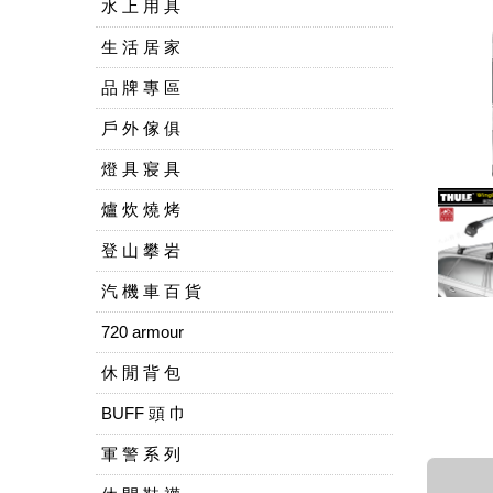
水 上 用 具
生 活 居 家
品 牌 專 區
戶 外 傢 俱
燈 具 寢 具
爐 炊 燒 烤
登 山 攀 岩
汽 機 車 百 貨
720 armour
休 閒 背 包
BUFF 頭 巾
軍 警 系 列