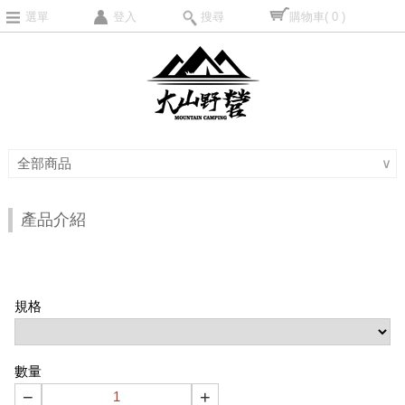
選單
登入
搜尋
購物車
( 0 )
全部商品
∨
產品介紹
規格
數量
−
+