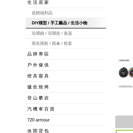
生 活 居 家
促銷福利品
DIY模型 / 手工藝品 / 生活小物
琺瑯鍋 / 琺瑯壺 / 瓷器
雨衣雨鞋 / 雨傘 / 鞋套
品 牌 專 區
戶 外 傢 俱
燈 具 寢 具
爐 炊 燒 烤
登 山 攀 岩
汽 機 車 百 貨
720 armour
休 閒 背 包