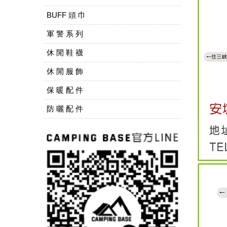
BUFF 頭 巾
軍 警 系 列
休 閒 鞋 襪
休 閒 服 飾
保 暖 配 件
防 曬 配 件