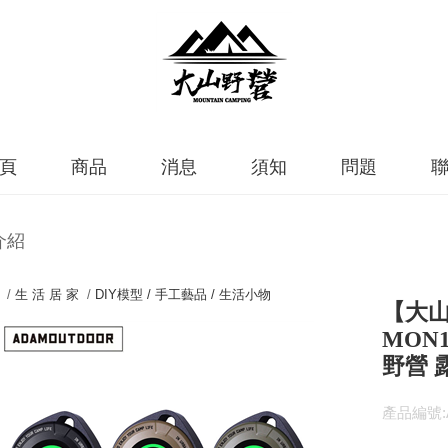
頁
商品
消息
須知
問題
介紹
 /
生 活 居 家
/
DIY模型 / 手工藝品 / 生活小物
【大山
MON
野營 
產品編號:A