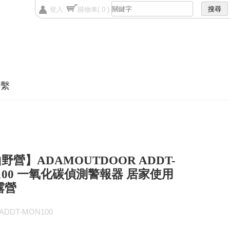
登入
購物車
( 0 )
聯繫
野營】ADAMOUTDOOR ADDT-
100 一氧化碳偵測警報器 居家使用
露營
DDT-MON100