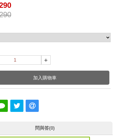
290
290
+
加入購物車
問與答(0)