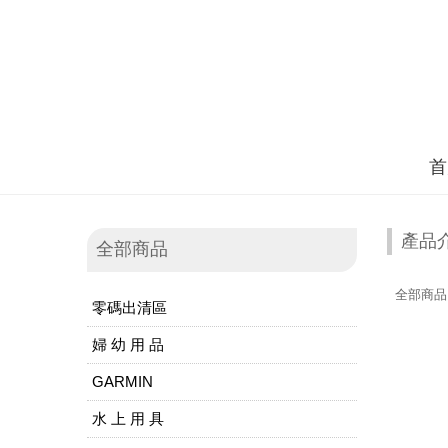
首
產品
全部商品
全部商品
零碼出清區
婦 幼 用 品
GARMIN
水 上 用 具