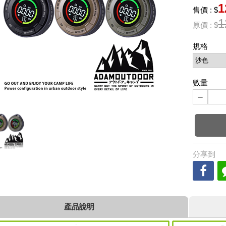
1
售價 : $
1
原價 : $
規格
數量
−
分享到
產品說明