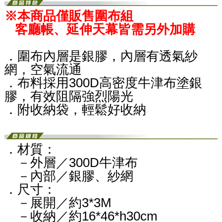
※本商品僅販售圍布組
客廳帳、延伸天幕皆需另外加購
．圍布內層是銀膠，內層有透氣紗
網，空氣流通
．布料採用300D高密度牛津布塗銀
膠，有效阻隔強烈陽光
．附收納袋，輕鬆好收納
．材質：
－外層／300D牛津布
－內部／銀膠、紗網
．尺寸：
－展開／約3*3M
－收納／約16*46*h30cm