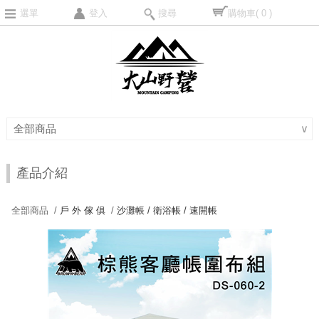
選單
登入
搜尋
購物車
( 0 )
全部商品
∨
產品介紹
全部商品 /
戶 外 傢 俱
/
沙灘帳 / 衛浴帳 / 速開帳