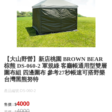
【大山野營】新店桃園 BROWN BEAR
棕熊 DS-060-2 軍規綠 客廳帳通用型雙層
圍布組 四邊圍布 參考27秒帳速可搭野樂
台灣黑熊努特
產品編號:DS-060-2
4000
售價 : $
4000
原價 : $