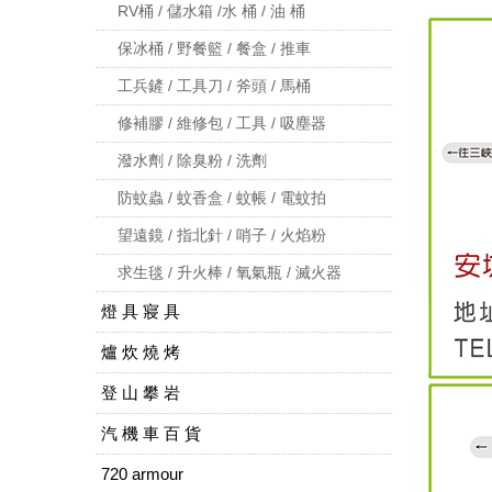
RV桶 / 儲水箱 /水 桶 / 油 桶
保冰桶 / 野餐籃 / 餐盒 / 推車
工兵鏟 / 工具刀 / 斧頭 / 馬桶
修補膠 / 維修包 / 工具 / 吸塵器
潑水劑 / 除臭粉 / 洗劑
防蚊蟲 / 蚊香盒 / 蚊帳 / 電蚊拍
望遠鏡 / 指北針 / 哨子 / 火焰粉
求生毯 / 升火棒 / 氧氣瓶 / 滅火器
燈 具 寢 具
爐 炊 燒 烤
登 山 攀 岩
汽 機 車 百 貨
720 armour