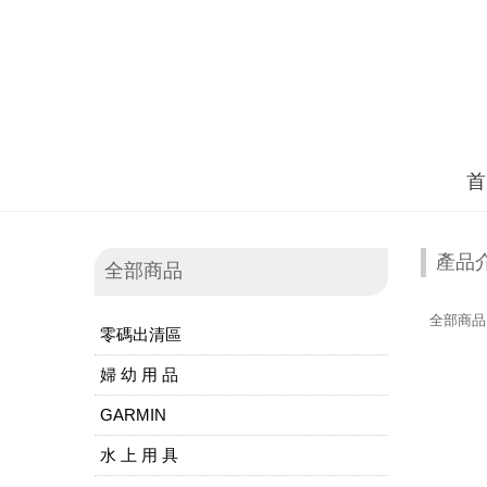
首
產品
全部商品
全部商品
零碼出清區
婦 幼 用 品
GARMIN
水 上 用 具