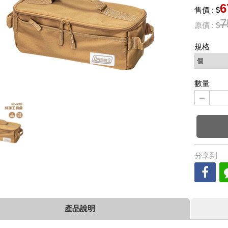
6
售價 : $
7
原價 : $
規格
數量
−
分享到
產品說明