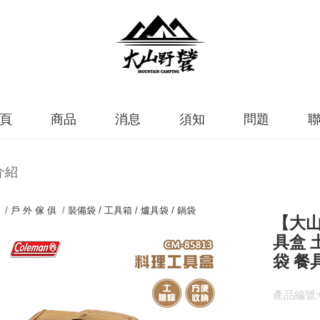
頁
商品
消息
須知
問題
介紹
 /
戶 外 傢 俱
/
裝備袋 / 工具箱 / 爐具袋 / 鍋袋
【大山野
具盒 
袋 餐
產品編號:C