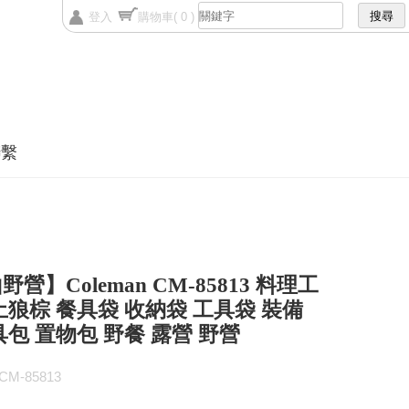
登入
購物車
( 0 )
聯繫
營】Coleman CM-85813 料理工
土狼棕 餐具袋 收納袋 工具袋 裝備
具包 置物包 野餐 露營 野營
M-85813