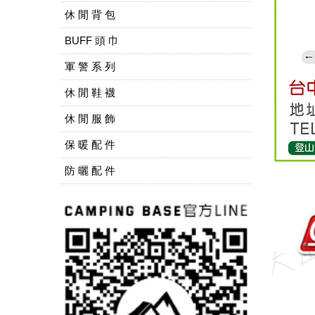
休 閒 背 包
BUFF 頭 巾
軍 警 系 列
休 閒 鞋 襪
休 閒 服 飾
保 暖 配 件
防 曬 配 件