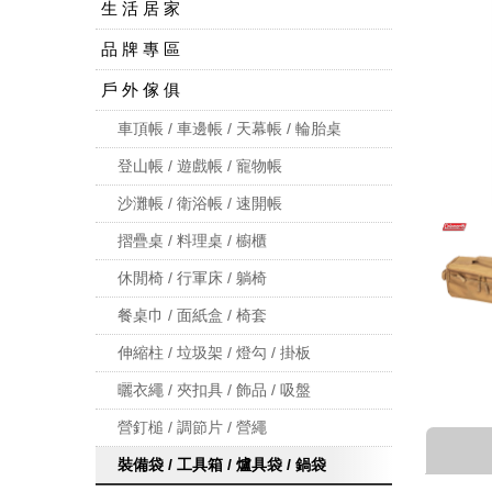
生 活 居 家
品 牌 專 區
戶 外 傢 俱
車頂帳 / 車邊帳 / 天幕帳 / 輪胎桌
登山帳 / 遊戲帳 / 寵物帳
沙灘帳 / 衛浴帳 / 速開帳
摺疊桌 / 料理桌 / 櫥櫃
休閒椅 / 行軍床 / 躺椅
餐桌巾 / 面紙盒 / 椅套
伸縮柱 / 垃圾架 / 燈勾 / 掛板
曬衣繩 / 夾扣具 / 飾品 / 吸盤
營釘槌 / 調節片 / 營繩
裝備袋 / 工具箱 / 爐具袋 / 鍋袋