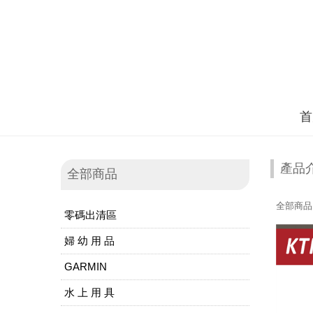
首
產品
全部商品
全部商品
零碼出清區
婦 幼 用 品
GARMIN
水 上 用 具