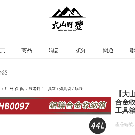
頁
商品
消息
須知
問題
介紹
 /
戶 外 傢 俱
/
裝備袋 / 工具箱 / 爐具袋 / 鍋袋
【大山
合金收
工具箱
產品編號:K