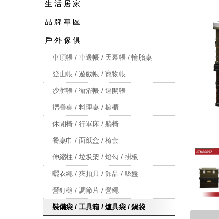
生 活 居 家
品 牌 專 區
戶 外 傢 俱
車頂帳 / 車邊帳 / 天幕帳 / 輪胎桌
登山帳 / 遊戲帳 / 寵物帳
沙灘帳 / 衛浴帳 / 速開帳
摺疊桌 / 料理桌 / 櫥櫃
休閒椅 / 行軍床 / 躺椅
餐桌巾 / 面紙盒 / 椅套
伸縮柱 / 垃圾架 / 燈勾 / 掛板
曬衣繩 / 夾扣具 / 飾品 / 吸盤
營釘槌 / 調節片 / 營繩
裝備袋 / 工具箱 / 爐具袋 / 鍋袋