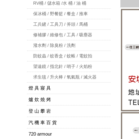
RV桶 / 儲水箱 /水 桶 / 油 桶
保冰桶 / 野餐籃 / 餐盒 / 推車
工兵鏟 / 工具刀 / 斧頭 / 馬桶
修補膠 / 維修包 / 工具 / 吸塵器
潑水劑 / 除臭粉 / 洗劑
防蚊蟲 / 蚊香盒 / 蚊帳 / 電蚊拍
望遠鏡 / 指北針 / 哨子 / 火焰粉
求生毯 / 升火棒 / 氧氣瓶 / 滅火器
燈 具 寢 具
爐 炊 燒 烤
登 山 攀 岩
汽 機 車 百 貨
720 armour