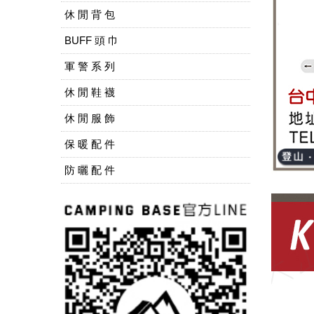
休 閒 背 包
BUFF 頭 巾
軍 警 系 列
休 閒 鞋 襪
休 閒 服 飾
保 暖 配 件
防 曬 配 件