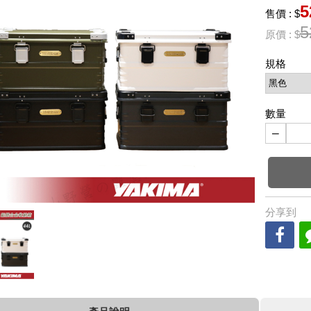
5
售價 : $
5
原價 : $
規格
數量
−
分享到