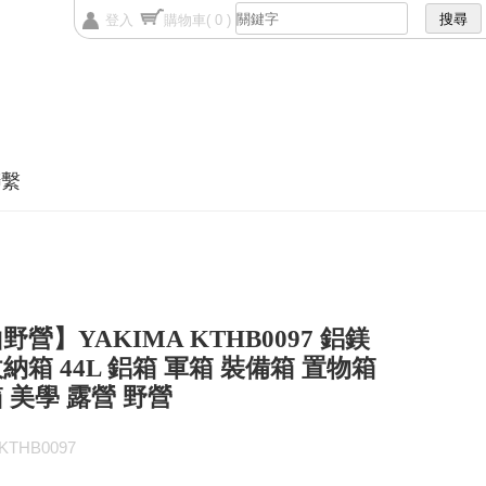
登入
購物車
( 0 )
聯繫
野營】YAKIMA KTHB0097 鋁鎂
納箱 44L 鋁箱 軍箱 裝備箱 置物箱
 美學 露營 野營
THB0097