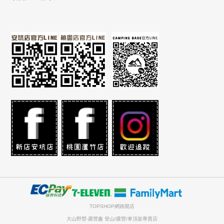
TOPSHOP網路開店
大山野營-露營趣 登山/露營/車頂架專賣店