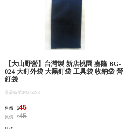
【大山野營】台灣製 新店桃園 嘉隆 BG-
024 大釘外袋 大黑釘袋 工具袋 收納袋 營
釘袋
產品編號:P005293
45
售價 : $
45
原價 : $
規格