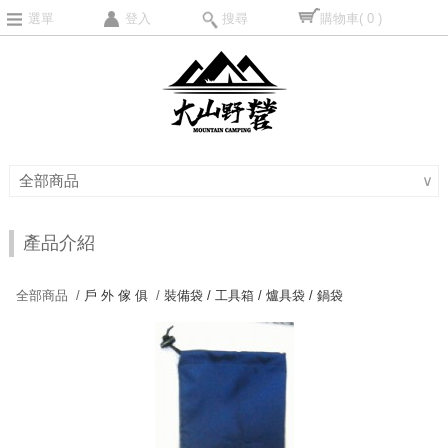
選單
登入
搜尋
購物車
( 0 )
全部商品
∨
產品介紹
全部商品 /
戶 外 傢 俱
/
裝備袋 / 工具箱 / 爐具袋 / 鍋袋